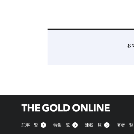
【0142】高級イタリアンレストラン
2018/11
【0143】駅前のパン屋1店舗
2018/11/28
【0144】中国のシステム開発会社
2018/11/
【0141】ECサイトでの資格取得ゼミ運営会社
【0137】京都市の旅館①（旅館業付ゲストハ
お
【0138】京都市の旅館②（旅館業付ゲストハ
【0139】アパレルキャラクターブランド
201
【0140】中国地方のビジネスホテル
2018/09
【0133】児童発達支援事業所のFC投資
2018
【0134】長野県のリゾートペンション
2018/
【0135】清掃サービス会社
2018/08/15
【0136】都内のレジデンス保有会社
2018/08
【0130】リピーターを多く抱える飲食店
201
【0131】美容系商材を扱う小売&卸売業
2018
【0132】新設のコインランドリー
2018/08/
記事一覧
特集一覧
連載一覧
著者一覧