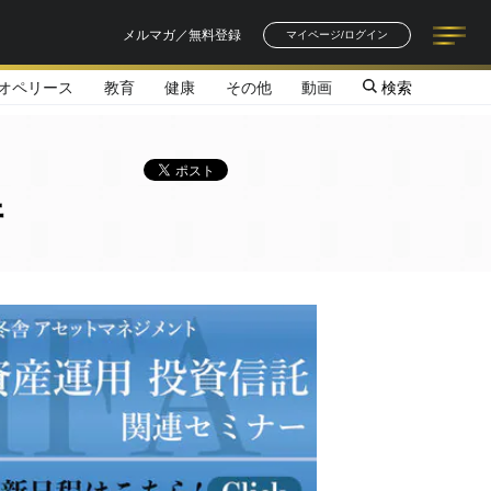
メルマガ／無料登録
マイページ/ログイン
オペリース
教育
健康
その他
動画
検索
記事一覧
連載一覧
著者一覧
書籍一覧
セミナー情報
お知らせ
件