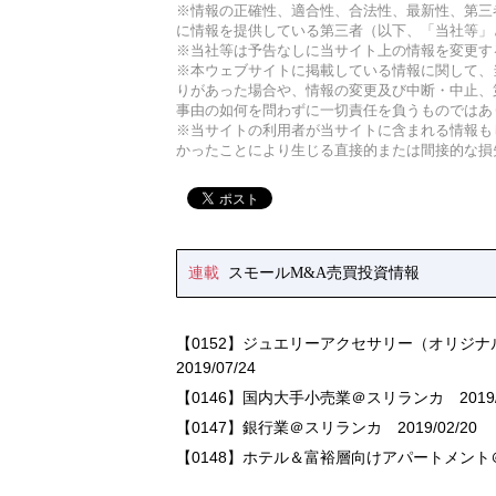
※情報の正確性、適合性、合法性、最新性、第三
に情報を提供している第三者（以下、「当社等」
※当社等は予告なしに当サイト上の情報を変更す
※本ウェブサイトに掲載している情報に関して、
りがあった場合や、情報の変更及び中断・中止、
事由の如何を問わずに一切責任を負うものではあ
※当サイトの利用者が当サイトに含まれる情報も
かったことにより生じる直接的または間接的な損
連載
スモールM&A売買投資情報
【0152】ジュエリーアクセサリー（オリジ
2019/07/24
【0146】国内大手小売業＠スリランカ
2019/
【0147】銀行業＠スリランカ
2019/02/20
【0148】ホテル＆富裕層向けアパートメン
【0145】研究開発用機器販売
2018/12/19