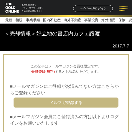
あなたの財産を
マイページ/ログイン
「守る・増やす・残す」
ための総合情報サイト
最新
相続・事業承継
国内不動産
海外不動産
事業投資
海外活用
保険
資
記事一覧
連載一覧
著者一覧
書籍一覧
セミナー情報
お知らせ
＜売却情報＞好立地の書店内カフェ譲渡
2017.7.7
この記事はメールマガジン会員様限定です。
会員登録(無料)
するとお読みいただけます。
■メールマガジンにご登録がお済みでない方はこちらか
らご登録ください
メルマガ登録する
■メールマガジン会員にご登録済みの方は以下よりログ
インをお願いいたします