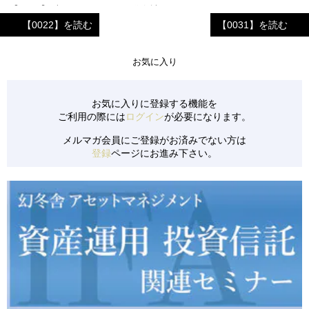
【0144】 中国のシステム開発会社
【0022】を読む
【0031】を読む
【0141】 ECサイトでの資格取得ゼミ運営会社
【0137】 京都市の旅館①（旅館業付ゲストハウス）
お気に入り
【0138】 京都市の旅館②（旅館業付ゲストハウス）
【0139】 アパレルキャラクターブランド
お気に入りに登録する機能を
ご利用の際には
ログイン
が必要になります。
【0140】 中国地方のビジネスホテル
メルマガ会員にご登録がお済みでない方は
【0133】 児童発達支援事業所のFC投資
登録
ページにお進み下さい。
【0134】 長野県のリゾートペンション
【0135】 清掃サービス会社
【0136】 都内のレジデンス保有会社
【0130】 リピーターを多く抱える飲食店
【0131】 美容系商材を扱う小売&卸売業
【0132】 新設のコインランドリー