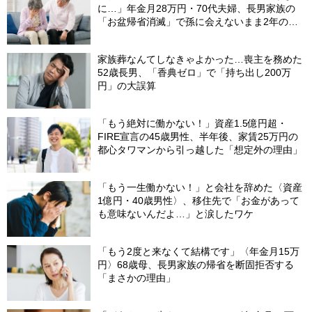
に…」年金月28万円・70代夫婦、長男家族の
「お盆帰省消滅」で孫に会えないまま2年の歳
月
家族葬なんてしなきゃよかった…喪主を務めた
52歳長男、「香典ゼロ」で「持ち出し200万
円」の大誤算
「もう絶対に働かない！」資産1.5億円超・
FIRE宣言の45歳男性、半年後、家賃25万円の
都心タワマンから引っ越した「想定外の理由」
「もう一生働かない！」と会社を辞めた〈資産
1億円・40歳男性〉、移住先で「お金があって
も意味ないんだよ…」と涙したワケ
「もう2度と来なくて結構です」〈年金月15万
円〉68歳母、長男家族の帰省を断固拒否する
「まさかの理由」