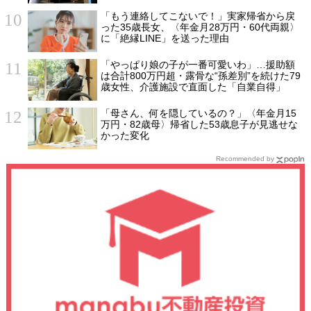
「もう連絡してこないで！」実家帰省から戻
った35歳長女、〈年金月28万円・60代両親〉
に「絶縁LINE」を送った理由
「やっぱり娘の子が一番可愛いわ」…援助額
は合計800万円超・露骨な“孫差別”を続けた79
歳女性、介護施設で直面した「自業自得」
「母さん、何を隠しているの？」〈年金月15
万円・82歳母〉帰省した53歳息子が見逃せな
かった変化
Recommended by