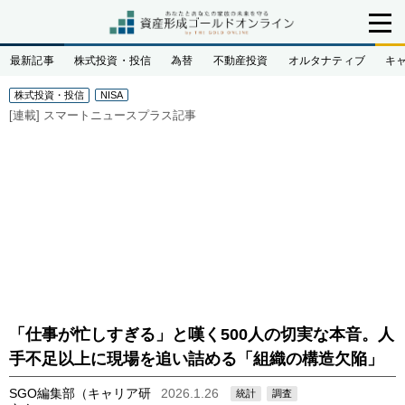
最新記事
株式投資・投信
為替
不動産投資
オルタナティブ
キ
株式投資・投信
NISA
[連載]
スマートニュースプラス記事
「仕事が忙しすぎる」と嘆く500人の切実な本音。人
手不足以上に現場を追い詰める「組織の構造欠陥」
SGO編集部（キャリア研
2026.1.26
統計
調査