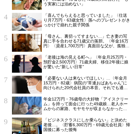
う実家には泊めない」
「喜んでもらえると思っていました」〈仕送
り月7万円・63歳女性〉孫へのプレゼントがき
っかけで崩れた親子関係
「母さん、裏切ってすまない…」亡き妻の写
真に手を合わせる71歳父の落胆。〈年金16万
円〉〈資産1,700万円〉真面目な父が、孤独の
中で失った「40万円と自尊心」
「老後は海の見える町へ」〈年金月25万円・
預貯金2,500万円〉71歳夫婦、移住2年後に娘
が驚いた“新しい日常”
「必要ない人は来ないでほしい」…〈年金月
15万円・82歳〉病院の“常連おばあちゃん”に
向けられた20代会社員の本音。それでも通い
続ける理由
年金12万円・76歳母の大好物「アイスクリー
ム」を持って面会に行った49歳娘…老人ホー
ムからの家路、モヤモヤが収まらなかったワ
ケ
「ビジネスクラスにしか乗らない」と決めた
老後…。〈貯蓄6,300万円・69歳元会社員〉帰
国後に募った後悔