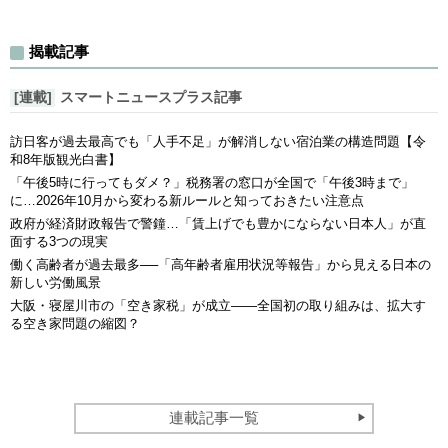
揭載記事
[連載]
スマートニュースプラス記事
訪日客が過去最高でも「人手不足」が解消しない宿泊業の構造問題【令
和8年版観光白書】
「午後5時に行ってもダメ？」税務署の窓口が全国で「午後3時まで」
に…2026年10月から変わる新ルールと知っておきたい注意点
政府が経済財政報告で警鐘…「賃上げでも豊かにならない日本人」が直
面する3つの現実
働く高齢者が過去最多──「高年齢者雇用状況等報告」から見える日本の
新しい労働風景
大阪・寝屋川市の「空き家税」が成立――全国初の取り組みは、拡大す
る空き家問題の縮図？
連載記事一覧