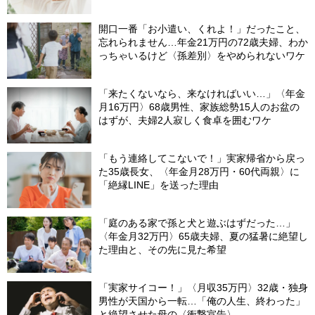
開口一番「お小遣い、くれよ！」だったこと、
忘れられません…年金21万円の72歳夫婦、わか
っちゃいるけど〈孫差別〉をやめられないワケ
「来たくないなら、来なければいい…」〈年金
月16万円〉68歳男性、家族総勢15人のお盆の
はずが、夫婦2人寂しく食卓を囲むワケ
「もう連絡してこないで！」実家帰省から戻っ
た35歳長女、〈年金月28万円・60代両親〉に
「絶縁LINE」を送った理由
「庭のある家で孫と犬と遊ぶはずだった…」
〈年金月32万円〉65歳夫婦、夏の猛暑に絶望し
た理由と、その先に見た希望
「実家サイコー！」〈月収35万円〉32歳・独身
男性が天国から一転…「俺の人生、終わった」
と絶望させた母の〈衝撃宣告〉