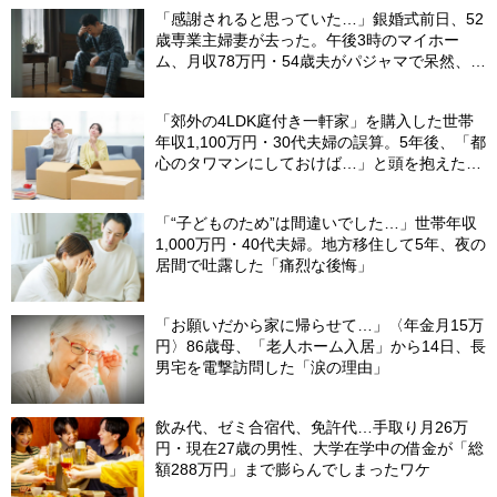
「感謝されると思っていた…」銀婚式前日、52
歳専業主婦妻が去った。午後3時のマイホー
ム、月収78万円・54歳夫がパジャマで呆然、カ
ーテンは閉まったまま
「郊外の4LDK庭付き一軒家」を購入した世帯
年収1,100万円・30代夫婦の誤算。5年後、「都
心のタワマンにしておけば…」と頭を抱えたワ
ケ
「“子どものため”は間違いでした…」世帯年収
1,000万円・40代夫婦。地方移住して5年、夜の
居間で吐露した「痛烈な後悔」
「お願いだから家に帰らせて…」〈年金月15万
円〉86歳母、「老人ホーム入居」から14日、長
男宅を電撃訪問した「涙の理由」
飲み代、ゼミ合宿代、免許代…手取り月26万
円・現在27歳の男性、大学在学中の借金が「総
額288万円」まで膨らんでしまったワケ