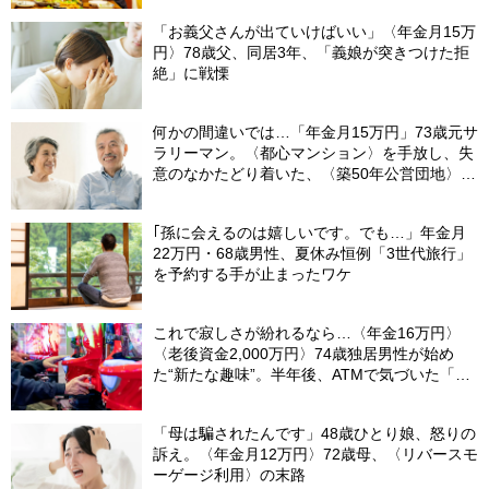
「お義父さんが出ていけばいい」〈年金月15万
円〉78歳父、同居3年、「義娘が突きつけた拒
絶」に戦慄
何かの間違いでは…「年金月15万円」73歳元サ
ラリーマン。〈都心マンション〉を手放し、失
意のなかたどり着いた、〈築50年公営団地〉で
の想定外の日々
｢孫に会えるのは嬉しいです。でも…」年金月
22万円・68歳男性、夏休み恒例「3世代旅行」
を予約する手が止まったワケ
これで寂しさが紛れるなら…〈年金16万円〉
〈老後資金2,000万円〉74歳独居男性が始め
た“新たな趣味”。半年後、ATMで気づいた「異
変」
「母は騙されたんです」48歳ひとり娘、怒りの
訴え。〈年金月12万円〉72歳母、〈リバースモ
ーゲージ利用〉の末路