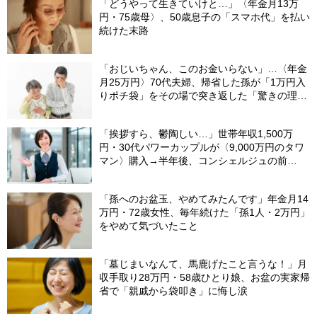
「どうやって生きていけと…」〈年金月13万
円・75歳母〉、50歳息子の「スマホ代」を払い
続けた末路
「おじいちゃん、このお金いらない」…〈年金
月25万円〉70代夫婦、帰省した孫が「1万円入
りポチ袋」をその場で突き返した「驚きの理
由」
「挨拶すら、鬱陶しい…」世帯年収1,500万
円・30代パワーカップルが〈9,000万円のタワ
マン〉購入→半年後、コンシェルジュの前
を“顔を伏せて”通るワケ
「孫へのお盆玉、やめてみたんです」年金月14
万円・72歳女性、毎年続けた「孫1人・2万円」
をやめて気づいたこと
「墓じまいなんて、馬鹿げたこと言うな！」月
収手取り28万円・58歳ひとり娘、お盆の実家帰
省で「親戚から袋叩き」に悔し涙