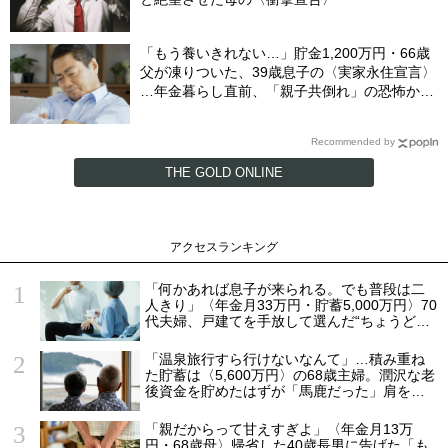
「もう養いきれない…」貯金1,200万円・66歳
父が凍りついた、39歳息子の〈実家永住宣言〉
…年金暮らし直前、「親子共倒れ」の恐怖から
下した決断
Recommended by
THE GOLD ONLINE
アクセスランキング
「何かあれば息子が来られる。でも普段は二
人きり」〈年金月33万円・貯蓄5,000万円〉70
代夫婦、戸建てを手放して選んだ“ちょうどい
い距離”
「温泉旅行すら行けないなんて」…積み重ね
た貯蓄は〈5,600万円〉の68歳主婦。潤沢な老
後資金を貯めたはずが「馬鹿だった」肩を落
とす理由
「親だからって甘えすぎよ」〈年金月13万
円・68歳母〉帰省した40歳長男に告げた「も