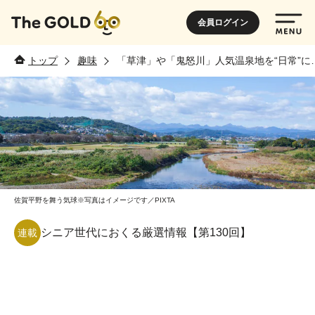
会員ログイン
トップ
趣味
「草津」や「鬼怒川」人気温泉地を“日常”に
佐賀平野を舞う気球※写真はイメージです／PIXTA
シニア世代におくる厳選情報【第130回】
連載