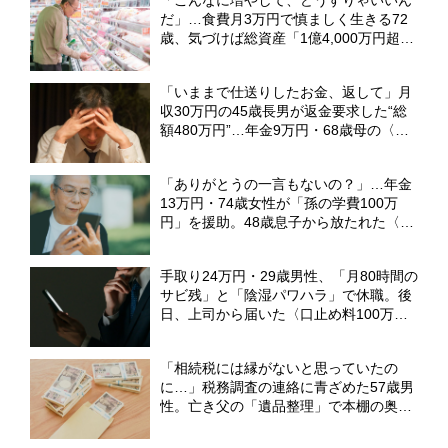
だ」…食費月3万円で慎ましく生きる72
歳、気づけば総資産「1億4,000万円超」
に。隠れ富裕層が抱える“切実な悩
み”【FPの解説】
「いままで仕送りしたお金、返して」月
収30万円の45歳長男が返金要求した“総
額480万円”…年金9万円・68歳母の〈言
ってはならない一言〉【FPが解説】
「ありがとうの一言もないの？」…年金
13万円・74歳女性が「孫の学費100万
円」を援助。48歳息子から放たれた〈非
情な本音〉【CFPの助言】
手取り24万円・29歳男性、「月80時間の
サビ残」と「陰湿パワハラ」で休職。後
日、上司から届いた〈口止め料100万
円〉の誓約書【弁護士が警告】
「相続税には縁がないと思っていたの
に…」税務調査の連絡に青ざめた57歳男
性。亡き父の「遺品整理」で本棚の奥か
ら出てきた〈古い封筒の束〉【CFPが
「隠し財産」の無申告リスクを解説】