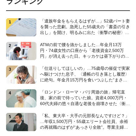
ランキング
「遺族年金をもらえるはずが…」52歳パート妻
を襲った悲劇。急死した55歳夫の「書斎の引き
出し」を開け、明るみに出た〈衝撃の秘密〉
【CFPが解説】
ATMの前で腰を抜かしました…年金月13万
円・74歳女性の口座から「老後資金2,500万
円」が消え去った日。キッカケは昼下がりの
〈1本の電話〉【弁護士が警鐘】
「仕送りしてほしいの」…75歳母の催促で実家
へ駆けつけた息子、〈通帳の引き落とし履歴〉
に絶句。年金月15万円を食いつぶした“まさか
の正体”【CFPの助言】
「ロンドン・ローマ・パリ周遊の旅」帰宅直
後、家の前で待っていた娘。資産4,000万円・
60代夫婦の悠々自適な老後を崩壊させた〈衝撃
のカミングアウト〉【CFPの助言】
「私、東大卒・大手の元部長なんですけど？」
…年収1,500万円・55歳エリート会社員、余裕
の再就職のはずが“あっさり全敗”。専業主婦の
妻が仕切る家で「居場所がありません」の現実