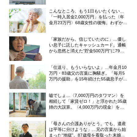
婦。完璧な返済プランを崩壊させた「共
働き計画の死角」 【FPが解説】
こんなところ、もう1日もいたくない…
「一時入居金2,000万円」を払った〈年
金月23万円〉68歳女性の後悔。わずか1
年半で「地獄の高級老人ホーム」から逃
げ出したワケ【CFPの助言】
「家族だから、信じていたのに」…優し
い息子に託したキャッシュカード。通帳
から忽然と消えた“貯金500万円”に79歳
母、愕然【CFPの助言】
「仕送り、もういらないよ」…年金月10
万円・83歳父の言葉に胸騒ぎ。「毎月5
万円の援助」を15年続けた55歳息子が、
実家で目撃した〈衝撃の光景〉【CFPの
助言】
嘘でしょ…〈7,000万円のタワマン〉を
相続して「家賃ゼロ！」と浮かれた35歳
姉の大誤算。〈4,000万円の現金〉を継
いだ31歳妹は苦笑い【弁護士が解説】
「母さんの介護ありがとう。でも、遺産
は平等に分けような」…兄の言葉から始
まった“地獄”。87歳母を看取った末娘、