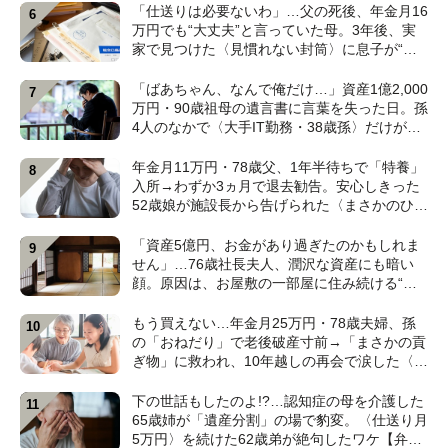
【CFPの助言】
「仕送りは必要ないわ」…父の死後、年金月16
万円でも“大丈夫”と言っていた母。3年後、実
家で見つけた〈見慣れない封筒〉に息子が“思
わず叫んだ”ワケ【FPが解説】
「ばあちゃん、なんで俺だけ…」資産1億2,000
万円・90歳祖母の遺言書に言葉を失った日。孫
4人のなかで〈大手IT勤務・38歳孫〉だけが遺
産相続から除外されたワケ【弁護士が解説】
年金月11万円・78歳父、1年半待ちで「特養」
入所→わずか3ヵ月で退去勧告。安心しきった
52歳娘が施設長から告げられた〈まさかのひと
言〉【元介護施設職員のFPが解説】
「資産5億円、お金があり過ぎたのかもしれま
せん」…76歳社長夫人、潤沢な資産にも暗い
顔。原因は、お屋敷の一部屋に住み続ける“跡
取り息子”【CFPが解説】
もう買えない…年金月25万円・78歳夫婦、孫
の「おねだり」で老後破産寸前→「まさかの貢
ぎ物」に救われ、10年越しの再会で涙した〈孫
のひと言〉【CFPが解説】
下の世話もしたのよ!?…認知症の母を介護した
65歳姉が「遺産分割」の場で豹変。〈仕送り月
5万円〉を続けた62歳弟が絶句したワケ【弁護