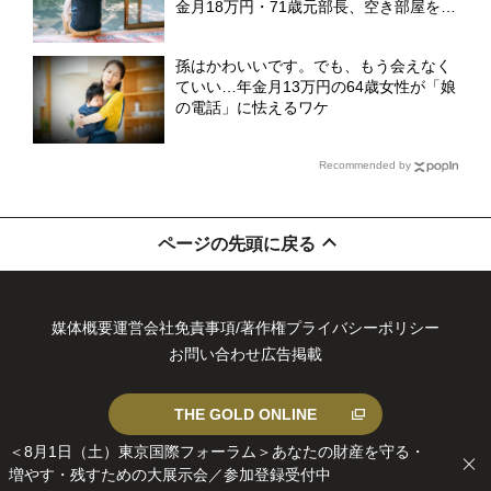
金月18万円・71歳元部長、空き部屋を持
て余しながらも離れられない「切実な事
情」【CFPが解説】
孫はかわいいです。でも、もう会えなく
ていい…年金月13万円の64歳女性が「娘
の電話」に怯えるワケ
Recommended by
ページの先頭に戻る
媒体概要
運営会社
免責事項/著作権
プライバシーポリシー
お問い合わせ
広告掲載
THE GOLD ONLINE
＜8月1日（土）東京国際フォーラム＞あなたの財産を守る・
増やす・残すための大展示会／参加登録受付中