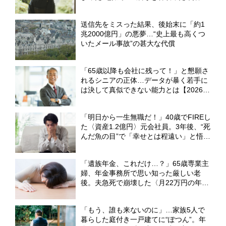
1,800万円の家を巡って「まさかの泥沼
相続争い」へ【FPが解説】
送信先をミスった結果、後始末に「約1
兆2000億円」の悪夢…“史上最も高くつ
いたメール事故”の甚大な代償
「65歳以降も会社に残って！」と懇願さ
れるシニアの正体…データが暴く若手に
は決して真似できない能力とは【2026年
最新白書】
「明日から一生無職だ！」40歳でFIREし
た〈資産1.2億円〉元会社員。3年後、“死
んだ魚の目”で「幸せとは程遠い」と悟っ
たワケ【CFPが解説】
「遺族年金、これだけ…？」65歳専業主
婦、年金事務所で思い知った厳しい老
後。夫急死で崩壊した〈月22万円の年金
生活〉【CFPが解説】
「もう、誰も来ないのに」…家族5人で
暮らした庭付き一戸建てに“ぽつん”。年