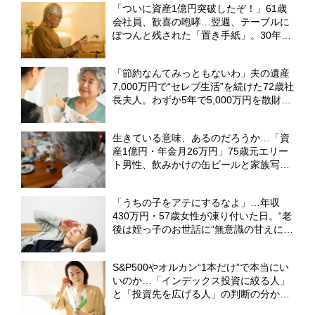
「ついに資産1億円突破したぞ！」61歳
会社員、歓喜の咆哮…翌週、テーブルに
ぽつんと残された「置き手紙」。30年越
しの夢が砕け散った日【FPが解説】
「節約なんてみっともないわ」夫の遺産
7,000万円で“セレブ生活”を続けた72歳社
長夫人。わずか5年で5,000万円を散財し
〈老後破産の危機〉【CFPが警告】
生きている意味、あるのだろうか…「資
産1億円・年金月26万円」75歳元エリー
ト男性、飲みかけの缶ビールと家族写真
の前で漏らした〈本音〉【CFPの助言】
「うちの子をアテにするなよ」…年収
430万円・57歳女性が凍り付いた日。“老
後は姪っ子のお世話に”無意識の甘えに突
き付けられた、シビアな現実【FPが解
説】
S&P500やオルカン“1本だけ”で本当にい
いのか…「インデックス投資に絞る人」
と「投資先を広げる人」の判断の分かれ
目【FPが解説】