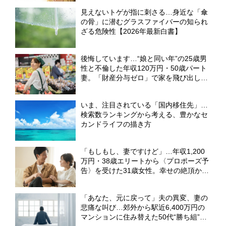
見えないトゲが指に刺さる…身近な「傘
の骨」に潜むグラスファイバーの知られ
ざる危険性【2026年最新白書】
後悔しています…“娘と同い年”の25歳男
性と不倫した年収120万円・50歳パート
妻。「財産分与ゼロ」で家を飛び出した
5年後の〈重すぎる代償〉【弁護士が解
説】
いま、注目されている「国内移住先」…
検索数ランキングから考える、豊かなセ
カンドライフの描き方
「もしもし、妻ですけど」…年収1,200
万円・38歳エリートから〈プロポーズ予
告〉を受けた31歳女性。幸せの絶頂から
一転、電話越しに請求された〈300万円
の慰謝料〉【弁護士が解説】
「あなた、元に戻って」夫の異変、妻の
悲痛な叫び…郊外から駅近6,400万円の
マンションに住み替えた50代“勝ち組”夫