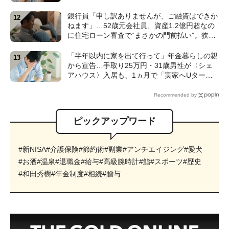
士が解説】
銀行員「申し訳ありませんが、ご融資はできか
ねます」…52歳元会社員、資産1.2億円超なの
に住宅ローン審査で“まさかの門前払い”。狭い
賃貸で妻と2人「地獄のFIRE生活」のワケ【FP
の解説】
「半年以内に家を出て行って」年金暮らしの親
から宣告…手取り25万円・31歳男性が〈シェ
アハウス〉入居も、1ヵ月で「実家へUター
ン」したワケ【CFPが解説】
Recommended by
ピックアップワード
#新NISA
#介護保険
#節約術
#副業
#アンチエイジング
#愛犬
#お酒
#温泉
#退職金
#給与
#高級腕時計
#鮨
#スポーツ
#歴史
#和田秀樹
#年金制度
#相続
#贈与