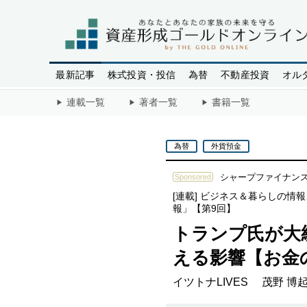
最新記事
株式投資・投信
為替
不動産投資
オル
連載一覧
著者一覧
書籍一覧
為替
外貨預金
シャープファイナン
Sponsored
[連載]
ビジネス＆暮らしの情報
報」【第9回】
トランプ氏が大
える影響【お金
イツトナLIVES
茂野 博