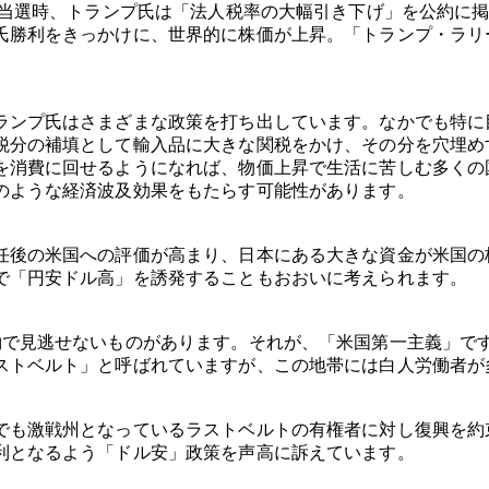
の初当選時、トランプ氏は「法人税率の大幅引き下げ」を公約に
氏勝利をきっかけに、世界的に株価が上昇。「トランプ・ラリ
ランプ氏はさまざまな政策を打ち出しています。なかでも特に
税分の補填として輸入品に大きな関税をかけ、その分を穴埋め
を消費に回せるようになれば、物価上昇で生活に苦しむ多くの
のような経済波及効果をもたらす可能性があります。
任後の米国への評価が高まり、日本にある大きな資金が米国の
で「円安ドル高」を誘発することもおおいに考えられます。
約で見逃せないものがあります。それが、「米国第一主義」で
ストベルト」と呼ばれていますが、この地帯には白人労働者が
でも激戦州となっているラストベルトの有権者に対し復興を約
利となるよう「ドル安」政策を声高に訴えています。