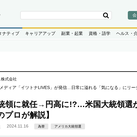
会
タナティブ
キャリアアップ
副業・起業
資格・語学
ヘルス・
ス株式会社
メディア「イツトナLIVES」が発信…日常に溢れる「気になる」にリ
統領に就任→円高に!?…米国大統領選
のプロが解説】
起
2024.11.16
為替
アメリカ大統領選