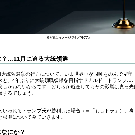
（※写真はイメージです／PIXTA）
？…11月に迫る大統領選
米国大統領選挙の行方について、いま世界中が固唾をのんで見守
スと、4年ぶりに大統領職復帰を目指すドナルド・トランプ…
変しかねないからです。どちらが就任してもその影響は真っ先
及するでしょう。
といわれるトランプ氏が勝利した場合（＝「もしトラ」）、為
と根拠についてみていきます。
はなにか？