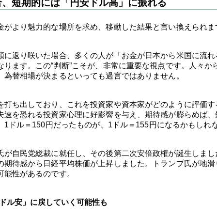
合、短期的には「円安ドル高」に振れる
金がより魅力的な場所を求め、移動した結果と言い換えられま
領に返り咲いた場合、多くの人が「お金が日本から米国に流れ
なります。この“判断”こそが、非常に重要な視点です。人々か
、為替相場が決まるといっても過言ではありません。
を打ち出しており、これを投資家や資本家がどのように評価す
失速を恐れる投資家心理に好影響を与え、期待感が膨らめば、
1ドル＝150円だったものが、1ドル＝155円になるかもしれ
氏が自民党総裁に就任し、その後第二次安倍政権が誕生しまし
の期待感から日経平均株価が上昇しました。トランプ氏が地滑
可能性があるのです。
ドル安」に戻していく可能性も