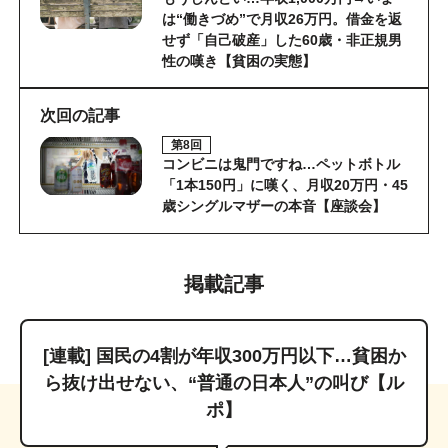
は“働きづめ”で月収26万円。借金を返
せず「自己破産」した60歳・非正規男
性の嘆き【貧困の実態】
次回の記事
第8回
コンビニは鬼門ですね…ペットボトル
「1本150円」に嘆く、月収20万円・45
歳シングルマザーの本音【座談会】
掲載記事
[連載] 国民の4割が年収300万円以下…貧困か
ら抜け出せない、“普通の日本人”の叫び【ル
ポ】