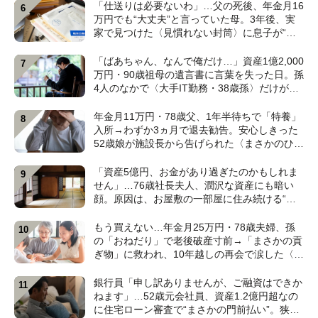
【CFPの助言】
「仕送りは必要ないわ」…父の死後、年金月16
万円でも“大丈夫”と言っていた母。3年後、実
家で見つけた〈見慣れない封筒〉に息子が“思
わず叫んだ”ワケ【FPが解説】
「ばあちゃん、なんで俺だけ…」資産1億2,000
万円・90歳祖母の遺言書に言葉を失った日。孫
4人のなかで〈大手IT勤務・38歳孫〉だけが遺
産相続から除外されたワケ【弁護士が解説】
年金月11万円・78歳父、1年半待ちで「特養」
入所→わずか3ヵ月で退去勧告。安心しきった
52歳娘が施設長から告げられた〈まさかのひと
言〉【元介護施設職員のFPが解説】
「資産5億円、お金があり過ぎたのかもしれま
せん」…76歳社長夫人、潤沢な資産にも暗い
顔。原因は、お屋敷の一部屋に住み続ける“跡
取り息子”【CFPが解説】
もう買えない…年金月25万円・78歳夫婦、孫
の「おねだり」で老後破産寸前→「まさかの貢
ぎ物」に救われ、10年越しの再会で涙した〈孫
のひと言〉【CFPが解説】
銀行員「申し訳ありませんが、ご融資はできか
ねます」…52歳元会社員、資産1.2億円超なの
に住宅ローン審査で“まさかの門前払い”。狭い