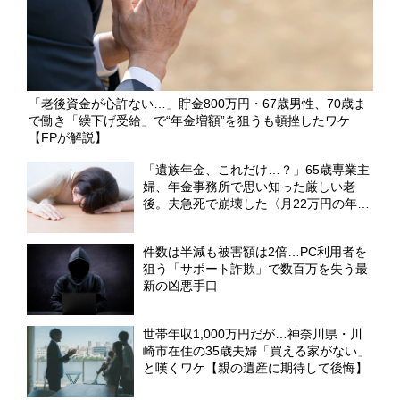
「老後資金が心許ない…」貯金800万円・67歳男性、70歳ま
で働き「繰下げ受給」で“年金増額”を狙うも頓挫したワケ
【FPが解説】
「遺族年金、これだけ…？」65歳専業主
婦、年金事務所で思い知った厳しい老
後。夫急死で崩壊した〈月22万円の年金
生活〉【CFPが解説】
件数は半減も被害額は2倍…PC利用者を
狙う「サポート詐欺」で数百万を失う最
新の凶悪手口
世帯年収1,000万円だが…神奈川県・川
崎市在住の35歳夫婦「買える家がない」
と嘆くワケ【親の遺産に期待して後悔】