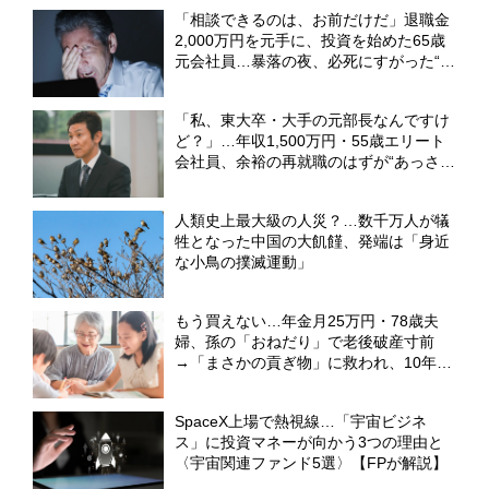
「相談できるのは、お前だけだ」退職金
2,000万円を元手に、投資を始めた65歳
元会社員…暴落の夜、必死にすがった“ま
さかの相手”【FPが解説】
「私、東大卒・大手の元部長なんですけ
ど？」…年収1,500万円・55歳エリート
会社員、余裕の再就職のはずが“あっさり
全敗”。専業主婦の妻が仕切る家で「居場
所がありません」の現実【CFPの助言】
人類史上最大級の人災？…数千万人が犠
牲となった中国の大飢饉、発端は「身近
な小鳥の撲滅運動」
もう買えない…年金月25万円・78歳夫
婦、孫の「おねだり」で老後破産寸前
→「まさかの貢ぎ物」に救われ、10年越
しの再会で涙した〈孫のひと言〉【CFP
が解説】
SpaceX上場で熱視線…「宇宙ビジネ
ス」に投資マネーが向かう3つの理由と
〈宇宙関連ファンド5選〉【FPが解説】