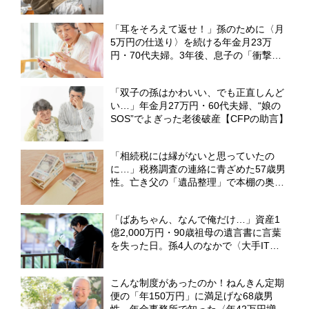
顔が晴れない理由【FPが解説】
「耳をそろえて返せ！」孫のために〈月
5万円の仕送り〉を続ける年金月23万
円・70代夫婦。3年後、息子の「衝撃の
裏切り」に激怒【CFPが解説】
「双子の孫はかわいい、でも正直しんど
い…」年金月27万円・60代夫婦、“娘の
SOS”でよぎった老後破産【CFPの助言】
「相続税には縁がないと思っていたの
に…」税務調査の連絡に青ざめた57歳男
性。亡き父の「遺品整理」で本棚の奥か
ら出てきた〈古い封筒の束〉【CFPが
「隠し財産」の無申告リスクを解説】
「ばあちゃん、なんで俺だけ…」資産1
億2,000万円・90歳祖母の遺言書に言葉
を失った日。孫4人のなかで〈大手IT勤
務・38歳孫〉だけが遺産相続から除外さ
れたワケ【弁護士が解説】
こんな制度があったのか！ねんきん定期
便の「年150万円」に満足げな68歳男
性。年金事務所で知った〈年42万円増