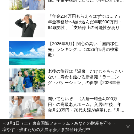
額〉に歓喜【FPが「加給年金」を解説】
「年金234万円もらえるはずでは…？」
年金事務所へ駆け込んだ年収900万円・
64歳男性、「支給停止の可能性がありま
す」職員から告げられた〈まさかの事
実〉【CFPが解説】
【2026年5月】関心の高い「国内移住
先」ランキング…〈2026年5月の検索
数〉
老後の旅行は「温泉」だけじゃもったい
ない…寿命も延びる新常識「ラーニン
グ・バケーション」の衝撃【2026年最新
白書】
聞いてないぞ…〈入居一時金4,000万
円〉の高級老人ホーム。入居6年後、年
金月23万円・70代夫婦が絶望した「月8
万円の追加請求」【元社会福祉士FPが警
告】
＜8月1日（土）東京国際フォーラム＞あなたの財産を守る・
「資産5億円、お金があり過ぎたのかも
増やす・残すための大展示会／参加登録受付中
しれません」…76歳社長夫人、潤沢な資