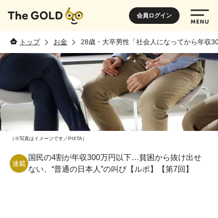
会員ログイン
トップ
お金
28歳・大卒男性「社会人になってから年収3
（※写真はイメージです／PIXTA）
国民の4割が年収300万円以下…貧困から抜け出せ
連載
ない、“普通の日本人”の叫び【ルポ】【第7回】