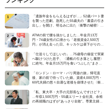
ランキング
「遺族年金をもらえるはずが…」52歳パート妻
を襲った悲劇。急死した55歳夫の「書斎の引き
出し」を開け、明るみに出た〈衝撃の秘密〉
【CFPが解説】
ATMの前で腰を抜かしました…年金月13万
円・74歳女性の口座から「老後資金2,500万
円」が消え去った日。キッカケは昼下がりの
〈1本の電話〉【弁護士が警鐘】
「仕送りしてほしいの」…75歳母の催促で実家
へ駆けつけた息子、〈通帳の引き落とし履歴〉
に絶句。年金月15万円を食いつぶした“まさか
の正体”【CFPの助言】
「ロンドン・ローマ・パリ周遊の旅」帰宅直
後、家の前で待っていた娘。資産4,000万円・
60代夫婦の悠々自適な老後を崩壊させた〈衝撃
のカミングアウト〉【CFPの助言】
「私、東大卒・大手の元部長なんですけど？」
…年収1,500万円・55歳エリート会社員、余裕
の再就職のはずが“あっさり全敗”。専業主婦の
妻が仕切る家で「居場所がありません」の現実