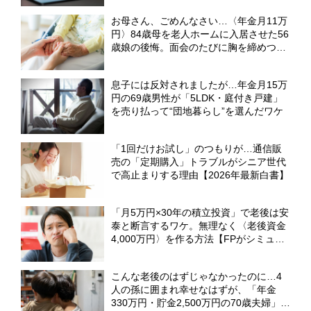
お母さん、ごめんなさい…〈年金月11万
円〉84歳母を老人ホームに入居させた56
歳娘の後悔。面会のたびに胸を締めつけ
た「母の願い」【元介護施設職員のFPが
解説】
息子には反対されましたが…年金月15万
円の69歳男性が「5LDK・庭付き戸建」
を売り払って“団地暮らし”を選んだワケ
「1回だけお試し」のつもりが…通信販
売の「定期購入」トラブルがシニア世代
で高止まりする理由【2026年最新白書】
「月5万円×30年の積立投資」で老後は安
泰と断言するワケ。無理なく〈老後資金
4,000万円〉を作る方法【FPがシミュレ
ーション】
こんな老後のはずじゃなかったのに…4
人の孫に囲まれ幸せなはずが、「年金
330万円・貯金2,500万円の70歳夫婦」の