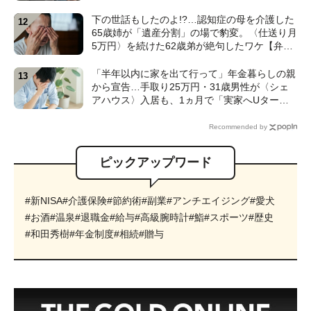
賃貸で妻と2人「地獄のFIRE生活」のワケ【FP
の解説】
下の世話もしたのよ!?…認知症の母を介護した
65歳姉が「遺産分割」の場で豹変。〈仕送り月
5万円〉を続けた62歳弟が絶句したワケ【弁護
士が解説】
「半年以内に家を出て行って」年金暮らしの親
から宣告…手取り25万円・31歳男性が〈シェ
アハウス〉入居も、1ヵ月で「実家へUター
ン」したワケ【CFPが解説】
Recommended by
ピックアップワード
#新NISA
#介護保険
#節約術
#副業
#アンチエイジング
#愛犬
#お酒
#温泉
#退職金
#給与
#高級腕時計
#鮨
#スポーツ
#歴史
#和田秀樹
#年金制度
#相続
#贈与