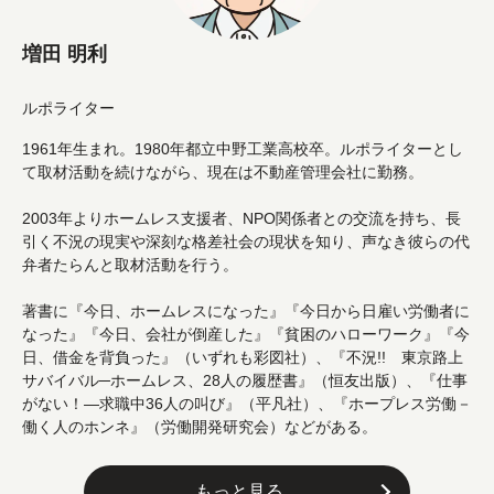
増田 明利
ルポライター
1961年生まれ。1980年都立中野工業高校卒。ルポライターとし
て取材活動を続けながら、現在は不動産管理会社に勤務。
2003年よりホームレス支援者、NPO関係者との交流を持ち、長
引く不況の現実や深刻な格差社会の現状を知り、声なき彼らの代
弁者たらんと取材活動を行う。
著書に『今日、ホームレスになった』『今日から日雇い労働者に
なった』『今日、会社が倒産した』『貧困のハローワーク』『今
日、借金を背負った』（いずれも彩図社）、『不況!! 東京路上
サバイバル─ホームレス、28人の履歴書』（恒友出版）、『仕事
がない！―求職中36人の叫び』（平凡社）、『ホープレス労働－
働く人のホンネ』（労働開発研究会）などがある。
もっと見る