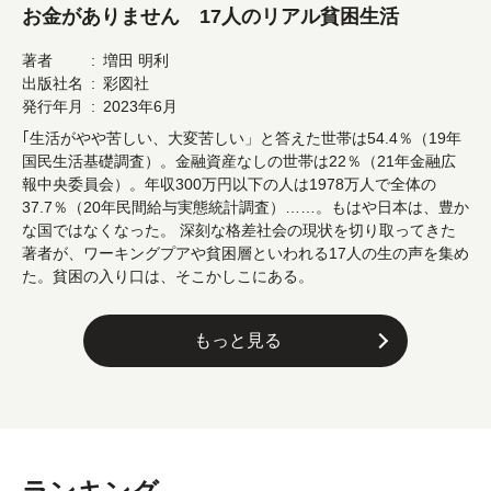
お金がありません 17人のリアル貧困生活
著者
増田 明利
出版社名
彩図社
発行年月
2023年6月
｢生活がやや苦しい、大変苦しい」と答えた世帯は54.4％（19年
国民生活基礎調査）。金融資産なしの世帯は22％（21年金融広
報中央委員会）。年収300万円以下の人は1978万人で全体の
37.7％（20年民間給与実態統計調査）……。もはや日本は、豊か
な国ではなくなった。 深刻な格差社会の現状を切り取ってきた
著者が、ワーキングプアや貧困層といわれる17人の生の声を集め
た。貧困の入り口は、そこかしこにある。
もっと見る