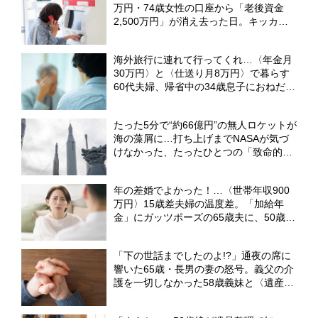
万円・74歳女性の口座から「老後資金
2,500万円」が消え去った日。キッカケ
は昼下がりの〈1本の電話〉【弁護士が
警鐘】
海外旅行に連れて行ってくれ…〈年金月
30万円〉と〈仕送り月8万円〉で暮らす
60代夫婦、帰省中の34歳息子におねだり
した結果、言い渡された「厳しい宣告」
に絶望【CFPが解説】
たった5分で“約66億円”の無人ロケットが
海の藻屑に…打ち上げまでNASAが気づ
けなかった、たったひとつの「致命的な
ミス」
年の差婚でよかった！…〈世帯年収900
万円〉15歳差夫婦の温度差。「加給年
金」にガッツポーズの65歳夫に、50歳パ
ート妻が呆れたワケ【社労士FPが解説】
「下の世話までしたのよ!?」通夜の席に
響いた65歳・長男の妻の怒号。義父の介
護を一切しなかった58歳義妹と〈遺産
3,000万円〉の相続で大喧嘩【元社会福
祉士FPが警告】