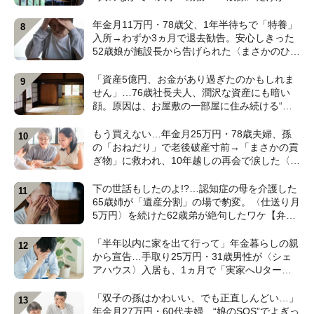
産相続から除外されたワケ【弁護士が解説】
年金月11万円・78歳父、1年半待ちで「特養」
入所→わずか3ヵ月で退去勧告。安心しきった
52歳娘が施設長から告げられた〈まさかのひと
言〉【元介護施設職員のFPが解説】
「資産5億円、お金があり過ぎたのかもしれま
せん」…76歳社長夫人、潤沢な資産にも暗い
顔。原因は、お屋敷の一部屋に住み続ける“跡
取り息子”【CFPが解説】
もう買えない…年金月25万円・78歳夫婦、孫
の「おねだり」で老後破産寸前→「まさかの貢
ぎ物」に救われ、10年越しの再会で涙した〈孫
のひと言〉【CFPが解説】
下の世話もしたのよ!?…認知症の母を介護した
65歳姉が「遺産分割」の場で豹変。〈仕送り月
5万円〉を続けた62歳弟が絶句したワケ【弁護
士が解説】
「半年以内に家を出て行って」年金暮らしの親
から宣告…手取り25万円・31歳男性が〈シェ
アハウス〉入居も、1ヵ月で「実家へUター
ン」したワケ【CFPが解説】
「双子の孫はかわいい、でも正直しんどい…」
年金月27万円・60代夫婦、“娘のSOS”でよぎっ