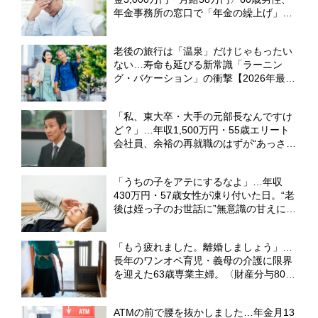
年金事務所の窓口で「年金の繰上げ」を
撤回したワケ【社労士FPが解説】
老後の旅行は「温泉」だけじゃもったい
ない…寿命も延びる新常識「ラーニン
グ・バケーション」の衝撃【2026年最新
白書】
「私、東大卒・大手の元部長なんですけ
ど？」…年収1,500万円・55歳エリート
会社員、余裕の再就職のはずが“あっさり
全敗”。専業主婦の妻が仕切る家で「居場
所がありません」の現実【CFPの助言】
「うちの子をアテにするなよ」…年収
430万円・57歳女性が凍り付いた日。“老
後は姪っ子のお世話に”無意識の甘えに突
き付けられた、シビアな現実【FPが解
説】
「もう疲れました。離婚しましょう」…
長年のワンオペ育児・義母の介護に限界
を迎えた63歳専業主婦。〈財産分与800
万円〉で“束の間”の自由を満喫も、直面
した過酷な現実【CFPの助言】
ATMの前で腰を抜かしました…年金月13