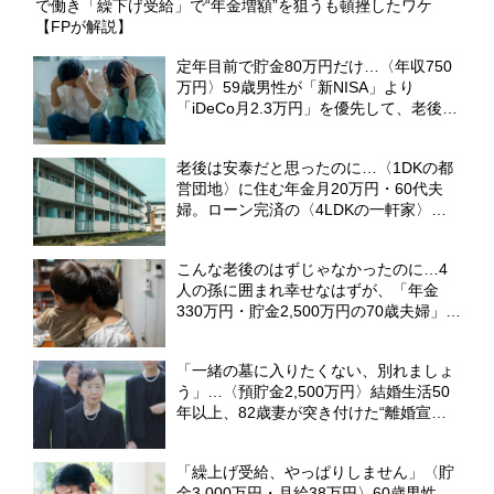
で働き「繰下げ受給」で“年金増額”を狙うも頓挫したワケ
【FPが解説】
定年目前で貯金80万円だけ…〈年収750
万円〉59歳男性が「新NISA」より
「iDeCo月2.3万円」を優先して、老後資
金の準備を始めたワケ【FPが解説】
老後は安泰だと思ったのに…〈1DKの都
営団地〉に住む年金月20万円・60代夫
婦。ローン完済の〈4LDKの一軒家〉を
売却した「予期せぬ理由」【CFPが解
説】
こんな老後のはずじゃなかったのに…4
人の孫に囲まれ幸せなはずが、「年金
330万円・貯金2,500万円の70歳夫婦」の
顔が晴れない理由【FPが解説】
「一緒の墓に入りたくない、別れましょ
う」…〈預貯金2,500万円〉結婚生活50
年以上、82歳妻が突き付けた“離婚宣
言”。決断は、友人の葬儀の帰り道で
【CFPが解説】
「繰上げ受給、やっぱりしません」〈貯
金3,000万円・月給38万円〉60歳男性、