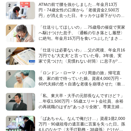
ATMの前で腰を抜かしました…年金月13万
円・74歳女性の口座から「老後資金2,500万
円」が消え去った日。キッカケは昼下がりの
〈1本の電話〉【弁護士が警鐘】
「仕送りしてほしいの」…75歳母の催促で実家
へ駆けつけた息子、〈通帳の引き落とし履歴〉
に絶句。年金月15万円を食いつぶした“まさか
の正体”【CFPの助言】
「仕送りは必要ないわ」…父の死後、年金月16
万円でも“大丈夫”と言っていた母。3年後、実
家で見つけた〈見慣れない封筒〉に息子が“思
わず叫んだ”ワケ【FPが解説】
「ロンドン・ローマ・パリ周遊の旅」帰宅直
後、家の前で待っていた娘。資産4,000万円・
60代夫婦の悠々自適な老後を崩壊させた〈衝撃
のカミングアウト〉【CFPの助言】
「私、東大卒・大手の元部長なんですけど？」
…年収1,500万円・55歳エリート会社員、余裕
の再就職のはずが“あっさり全敗”。専業主婦の
妻が仕切る家で「居場所がありません」の現実
【CFPの助言】
「ばあちゃん、なんで俺だけ…」資産1億2,000
万円・90歳祖母の遺言書に言葉を失った日。孫
4人のなかで〈大手IT勤務・38歳孫〉だけが遺