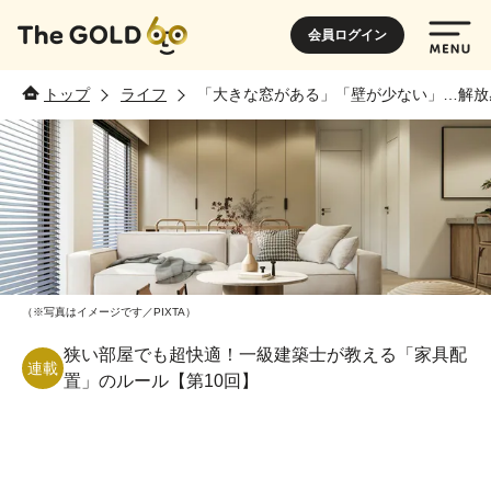
会員ログイン
トップ
ライフ
「大きな窓がある」「壁が少ない」…解放
（※写真はイメージです／PIXTA）
狭い部屋でも超快適！一級建築士が教える「家具配
連載
置」のルール【第10回】