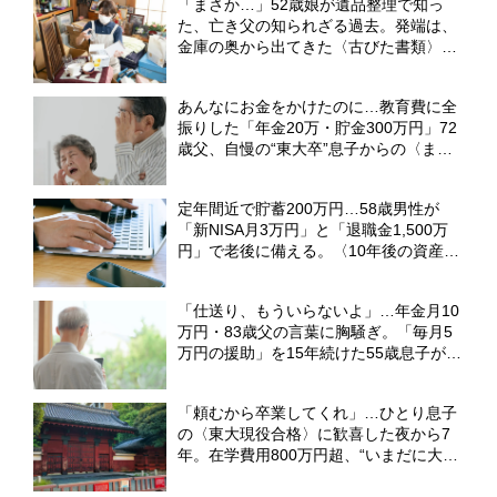
「まさか…」52歳娘が遺品整理で知っ
た、亡き父の知られざる過去。発端は、
金庫の奥から出てきた〈古びた書類〉
【弁護士が解説】
あんなにお金をかけたのに…教育費に全
振りした「年金20万・貯金300万円」72
歳父、自慢の“東大卒”息子からの〈まさ
かの一言〉に絶望【CFPが解説】
定年間近で貯蓄200万円…58歳男性が
「新NISA月3万円」と「退職金1,500万
円」で老後に備える。〈10年後の資産
額〉をFPが試算
「仕送り、もういらないよ」…年金月10
万円・83歳父の言葉に胸騒ぎ。「毎月5
万円の援助」を15年続けた55歳息子が、
実家で目撃した〈衝撃の光景〉【CFPの
助言】
「頼むから卒業してくれ」…ひとり息子
の〈東大現役合格〉に歓喜した夜から7
年。在学費用800万円超、“いまだに大学
生”でも62歳父が「退学しろ」と言えな
い理由【CFPが助言】