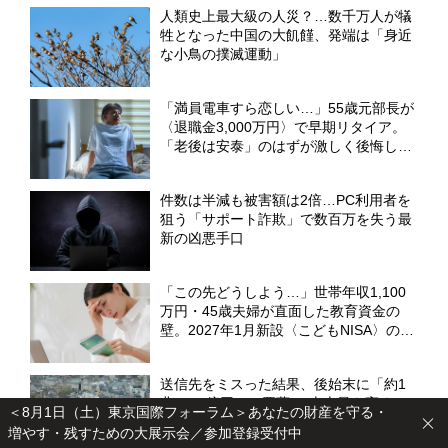
人類史上最大級の人災？…数千万人が犠
牲となった中国の大飢饉、発端は「身近
な小鳥の撲滅運動」
「満員電車すら恋しい…」55歳元部長が
〈退職金3,000万円〉で早期リタイア。
「老後は安泰」のはずが激しく後悔した
ワケ【CFPの助言】
件数は半減も被害額は2倍…PC利用者を
狙う「サポート詐欺」で数百万を失う最
新の凶悪手口
「この先どうしよう…」世帯年収1,100
万円・45歳夫婦が直面した教育資金の
壁。2027年1月新設〈こどもNISA〉の活
用策【CFPがシミュレーション】
送信先をミスった結果、後始末に「約1
兆2000億円」の悪夢…“史上最も高くつ
＜8月1日（土）東京国際フォーラム＞あなたの財産を守る・
いたメール事故”の甚大な代償
増やす・残すための大展示会／参加登録受付中