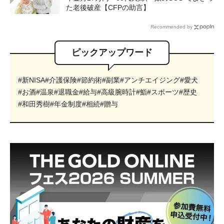
た老後破産【CFPの助言】
Recommended by
ピックアップワード
#新NISA
#介護保険
#節約術
#副業
#アンチエイジング
#愛犬
#お酒
#温泉
#退職金
#給与
#高級腕時計
#鮨
#スポーツ
#歴史
#和田秀樹
#年金制度
#相続
#贈与