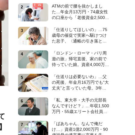
みに出た〈衝撃の秘密〉
ATMの前で腰を抜かしまし
【CFPが解説】
た…年金月13万円・74歳女性
の口座から「老後資金2,500万
円」が消え去った日。キッカ
ケは昼下がりの〈1本の電話〉
「仕送りしてほしいの」…75
【弁護士が警鐘】
歳母の催促で実家へ駆けつけ
た息子、〈通帳の引き落とし
履歴〉に絶句。年金月15万円
を食いつぶした“まさかの正
「ロンドン・ローマ・パリ周
体”【CFPの助言】
遊の旅」帰宅直後、家の前で
待っていた娘。資産4,000万
円・60代夫婦の悠々自適な老
後を崩壊させた〈衝撃のカミ
「仕送りは必要ないわ」…父
ングアウト〉【CFPの助言】
の死後、年金月16万円でも“大
丈夫”と言っていた母。3年
後、実家で見つけた〈見慣れ
ない封筒〉に息子が“思わず叫
「私、東大卒・大手の元部長
んだ”ワケ【FPが解説】
なんですけど？」…年収1,500
万円・55歳エリート会社員、
て
余裕の再就職のはずが“あっさ
り全敗”。専業主婦の妻が仕切
「ばあちゃん、なんで俺だ
】
る家で「居場所がありませ
け…」資産1億2,000万円・90
ん」の現実【CFPの助言】