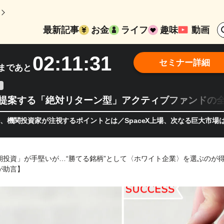
最新記事
お金
ライフ
趣味
動画
02:11:30
セミナー詳細
まであと
teが提案する「絶対リターン型」アクティブファンドの
資家が注視するポイントとは／SpaceX上場、次なる巨大市場は「宇
期投資」が手堅いが…“勝てる銘柄”として〈ホワイト企業〉を選ぶのが
が助言】