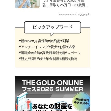
て」年金暮らしの親から宣
のワケ【FPの解説】
告…手取り25万円・31歳男性
が〈シェアハウス〉入居も、1
ヵ月で「実家へUターン」した
Recommended by
ワケ【CFPが解説】
ピックアップワード
#新NISA
#介護保険
#節約術
#副業
#アンチエイジング
#愛犬
#お酒
#温泉
#退職金
#給与
#高級腕時計
#鮨
#スポーツ
#歴史
#和田秀樹
#年金制度
#相続
#贈与