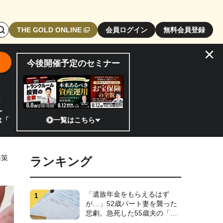
検
THE GOLD ONLINE
会員ログイン
無料会員登録
索
×
エ
今後開催予定のセミナー
リ
ア
開
全貌
閉
ボ
宙!?」 日本の宇宙ベンチャーのココがスゴイ！／補助金から実需へ、知
一覧はこちら
タ
ン
得策
ランキング
「遺族年金をもらえるはず
が…」52歳パート妻を襲った
悲劇。急死した55歳夫の「書
斎の引き出し」を開け、明る