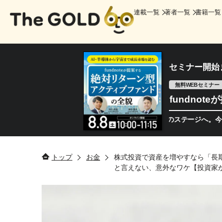
連載一覧
著者一覧
書籍一覧
セミナー開始
無料WEBセミナー
fundno
半導体相場は次のステージへ。今、機関投
トップ
お金
株式投資で資産を増やすなら「長
と言えない、意外なワケ【投資家