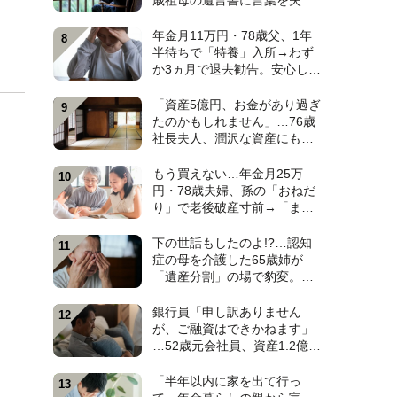
歳祖母の遺言書に言葉を失っ
た日。孫4人のなかで〈大手IT
勤務・38歳孫〉だけが遺産相
年金月11万円・78歳父、1年
続から除外されたワケ【弁護
半待ちで「特養」入所→わず
士が解説】
か3ヵ月で退去勧告。安心しき
った52歳娘が施設長から告げ
られた〈まさかのひと言〉
「資産5億円、お金があり過ぎ
【元介護施設職員のFPが解
たのかもしれません」…76歳
説】
社長夫人、潤沢な資産にも暗
い顔。原因は、お屋敷の一部
屋に住み続ける“跡取り息
もう買えない…年金月25万
子”【CFPが解説】
円・78歳夫婦、孫の「おねだ
り」で老後破産寸前→「まさ
かの貢ぎ物」に救われ、10年
越しの再会で涙した〈孫のひ
下の世話もしたのよ!?…認知
と言〉【CFPが解説】
症の母を介護した65歳姉が
「遺産分割」の場で豹変。
〈仕送り月5万円〉を続けた62
歳弟が絶句したワケ【弁護士
銀行員「申し訳ありません
が解説】
が、ご融資はできかねます」
…52歳元会社員、資産1.2億円
超なのに住宅ローン審査で“ま
さかの門前払い”。狭い賃貸で
「半年以内に家を出て行っ
妻と2人「地獄のFIRE生活」