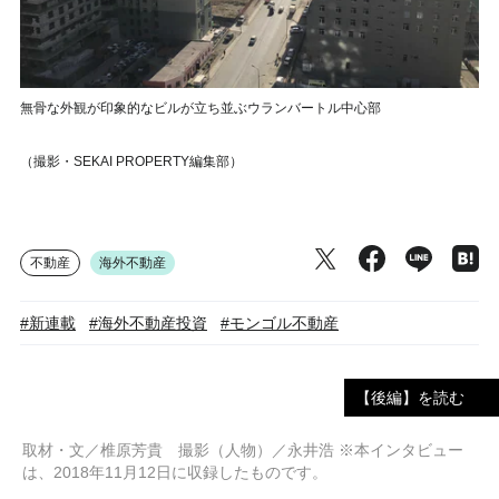
無骨な外観が印象的なビルが立ち並ぶウランバートル中心部
（撮影・SEKAI PROPERTY編集部）
不動産
海外不動産
#新連載
#海外不動産投資
#モンゴル不動産
【後編】を読む
取材・文／椎原芳貴 撮影（人物）／永井浩 ※本インタビュー
は、2018年11月12日に収録したものです。