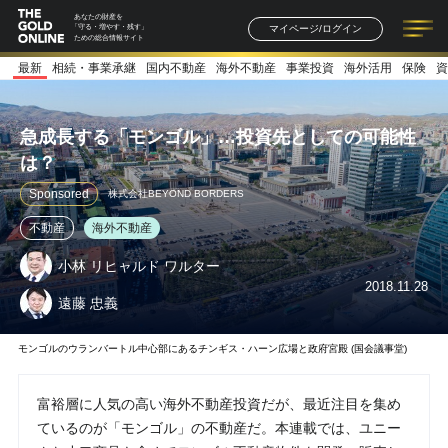
あなたの財産を
マイページ/ログイン
「守る・増やす・残す」
ための総合情報サイト
最新
相続・事業承継
国内不動産
海外不動産
事業投資
海外活用
保険
資
記事一覧
連載一覧
著者一覧
書籍一覧
セミナー情報
お知らせ
急成長する「モンゴル」…投資先としての可能性
は？
Sponsored
株式会社BEYOND BORDERS
不動産
海外不動産
小林 リヒャルド ワルター
2018.11.28
遠藤 忠義
モンゴルのウランバートル中心部にあるチンギス・ハーン広場と政府宮殿 (国会議事堂)
富裕層に人気の高い海外不動産投資だが、最近注目を集め
ているのが「モンゴル」の不動産だ。本連載では、ユニー