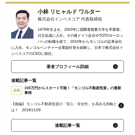
小林 リヒャルド ワルター
株式会社インベスコア 代表取締役
1979年生まれ、2003年に国際基督教大学を卒業後、
日立化成に入社。その後ドイツ赴任やTOTOヨーロッ
パへの転職を経て、2010年からモンゴルの証券会社
に入社。モンゴルベンチャー企業副社長を経験し、日本で株式会社イ
ンベスコアのCEOに就任。
著者プロフィール詳細
連載記事一覧
100万円からスタート可能！「モンゴル不動産投資」の最新
連載
事情
【後編】 モンゴル不動産投資の「安心・安全性」を高める戦略と
は？
2018/11/29
連載記事一覧