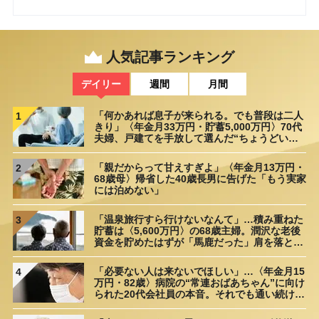
人気記事ランキング
デイリー
週間
月間
「何かあれば息子が来られる。でも普段は二人
1
きり」〈年金月33万円・貯蓄5,000万円〉70代
夫婦、戸建てを手放して選んだ“ちょうどいい
距離”
「親だからって甘えすぎよ」〈年金月13万円・
2
68歳母〉帰省した40歳長男に告げた「もう実家
には泊めない」
「温泉旅行すら行けないなんて」…積み重ねた
3
貯蓄は〈5,600万円〉の68歳主婦。潤沢な老後
資金を貯めたはずが「馬鹿だった」肩を落とす
理由
「必要ない人は来ないでほしい」…〈年金月15
4
万円・82歳〉病院の“常連おばあちゃん”に向け
られた20代会社員の本音。それでも通い続ける
理由