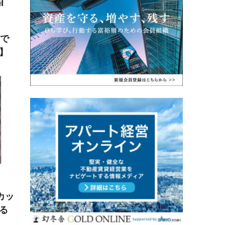
歳で
】
カッ
る