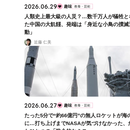
2026.06.29
趣味
教養・芸術
人類史上最大級の人災？…数千万人が犠牲と
た中国の大飢饉、発端は「身近な小鳥の撲滅
動」
近藤 仁美
2026.06.27
趣味
教養・芸術
たった5分で“約66億円”の無人ロケットが海
に…打ち上げまでNASAが気づけなかった、