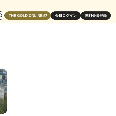
検
THE GOLD ONLINE
会員ログイン
無料会員登録
索
エ
リ
ア
開
閉
ボ
タ
ン