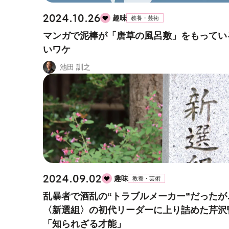
2024.10.26
趣味
教養・芸術
マンガで泥棒が「唐草の風呂敷」をもってい
いワケ
池田 訓之
2024.09.02
趣味
教養・芸術
乱暴者で酒乱の“トラブルメーカー”だったが
〈新選組〉の初代リーダーに上り詰めた芹沢
「知られざる才能」