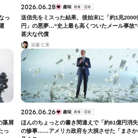
2026.06.28
趣味
教養・芸術
なっ
送信先をミスった結果、後始末に「約1兆2000
運
円」の悪夢…“史上最も高くついたメール事故”
甚大な代償
近藤 仁美
2026.06.26
趣味
教養・芸術
の藻屑
ほんのちょっとの書き間違えで「約61億円消
たっ
の惨事……アメリカ政府を大損させた「まさか