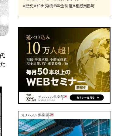
#歴史
#和田秀樹
#年金制度
#相続
#贈与
代
いた