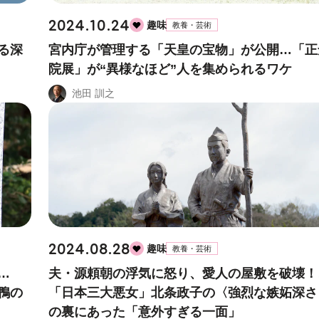
2024.10.24
趣味
教養・芸術
る深
宮内庁が管理する「天皇の宝物」が公開…「正
院展」が“異様なほど”人を集められるワケ
池田 訓之
2024.08.28
趣味
教養・芸術
…
夫・源頼朝の浮気に怒り、愛人の屋敷を破壊！
鴨の
「日本三大悪女」北条政子の〈強烈な嫉妬深さ
の裏にあった「意外すぎる一面」