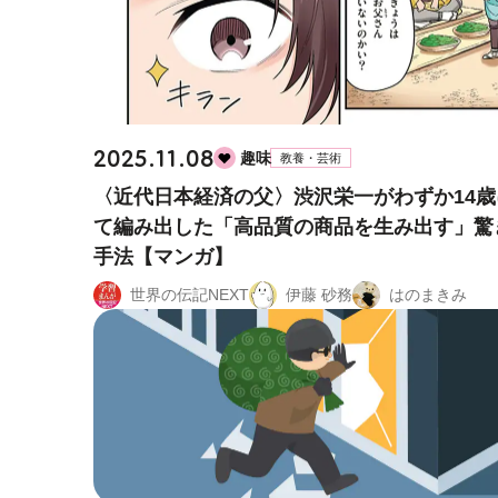
2025.11.08
趣味
教養・芸術
〈近代日本経済の父〉渋沢栄一がわずか14歳
て編み出した「高品質の商品を生み出す」驚
手法【マンガ】
世界の伝記NEXT
伊藤 砂務
はのまきみ