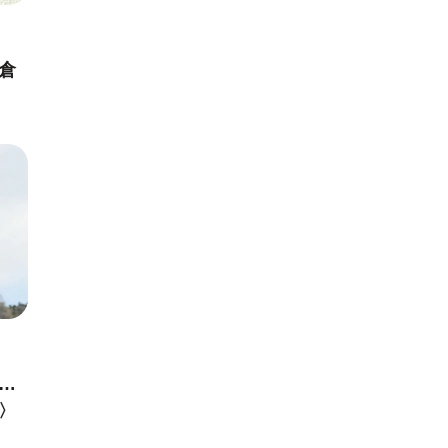
倉
…
〉