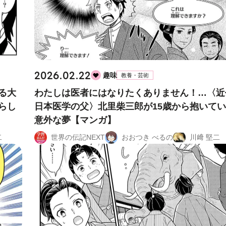
2026.02.22
趣味
教養・芸術
る大
わたしは医者にはなりたくありません！…〈近
らし
日本医学の父〉北里柴三郎が15歳から抱いて
意外な夢【マンガ】
二
世界の伝記NEXT
おおつき べるの
川﨑 堅二