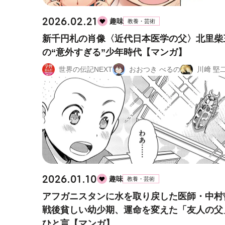
2026.02.21
趣味
教養・芸術
新千円札の肖像〈近代日本医学の父〉北里柴
の“意外すぎる”少年時代【マンガ】
世界の伝記NEXT
おおつき べるの
川﨑 堅
2026.01.10
趣味
教養・芸術
アフガニスタンに水を取り戻した医師・中村
戦後貧しい幼少期、運命を変えた「友人の父
ひと言【マンガ】