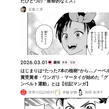
たひとつの「致命的なミス」
近藤 仁美
2026.03.01
趣味
教養・芸術
はじまりは“たった7本の植樹”から…ノーベ
賞受賞者・ワンガリ・マータイが始めた「グ
ンベルト運動」とは【伝記マンガ】
世界の伝記NEXT
伊藤 砂務
和田 奈津子