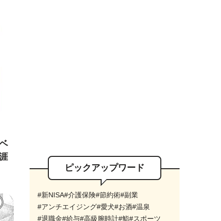
ベ
涯
ピックアップワード
#新NISA
#介護保険
#節約術
#副業
#アンチエイジング
#愛犬
#お酒
#温泉
#退職金
#給与
#高級腕時計
#鮨
#スポーツ