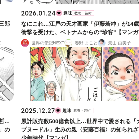
2026.01.24
趣味
教養・芸術
三郎
なにこれ…江戸の天才画家「伊藤若冲」が14
衝撃を受けた、ベトナムからの“珍客”【マンガ
二
世界の伝記NEXT
春野 まこと
景山 由美子
2025.12.27
趣味
教養・芸術
哲…
累計販売数500億食以上…世界中で愛される「
」の
プヌードル」生みの親〈安藤百福〉の知られざ
少年時代【マンガ】