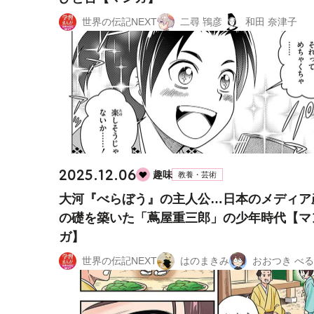
世界の伝記NEXT
二尋 鴇彦
和田 奈津子
2025.12.06
趣味
教養・芸術
大河『べらぼう』の主人公…日本のメディア
の礎を築いた「蔦屋重三郎」の少年時代【マ
ガ】
世界の伝記NEXT
はのまきみ
おおつき べ