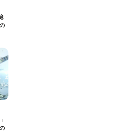
億
の
失」
の