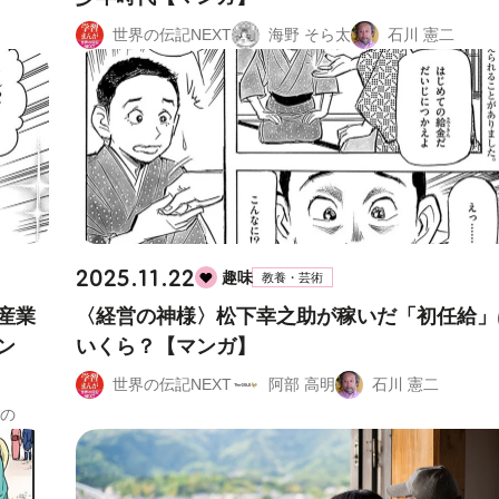
世界の伝記NEXT
海野 そら太
石川 憲二
2025.11.22
趣味
教養・芸術
産業
〈経営の神様〉松下幸之助が稼いだ「初任給」
ン
いくら？【マンガ】
世界の伝記NEXT
阿部 高明
石川 憲二
るの