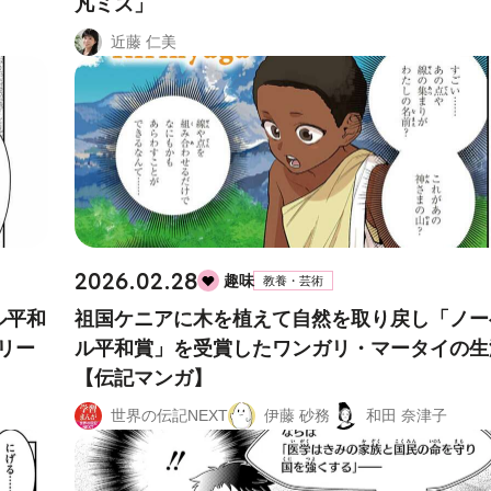
凡ミス」
近藤 仁美
2026.02.28
趣味
教養・芸術
ル平和
祖国ケニアに木を植えて自然を取り戻し「ノー
リー
ル平和賞」を受賞したワンガリ・マータイの生
【伝記マンガ】
世界の伝記NEXT
伊藤 砂務
和田 奈津子