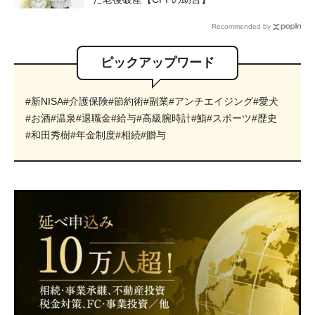
Recommended by
ピックアップワード
#新NISA
#介護保険
#節約術
#副業
#アンチエイジング
#愛犬
#お酒
#温泉
#退職金
#給与
#高級腕時計
#鮨
#スポーツ
#歴史
#和田秀樹
#年金制度
#相続
#贈与