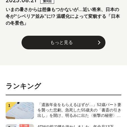
2025.08.21
第9回
いまの暑さからは想像もつかないが…近い将来、日本の
冬が“シベリア並み”に!? 温暖化によって変貌する「日本
の冬景色」
もっと見る
ランキング
「遺族年金をもらえるはずが…」52歳パート妻
を襲った悲劇。急死した55歳夫の「書斎の引き
出し」を開け、明るみに出た〈衝撃の秘密〉
【CFPが解説】
ATMの前で腰を抜かしました…年金月13万