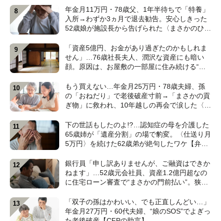
年金月11万円・78歳父、1年半待ちで「特養」
入所→わずか3ヵ月で退去勧告。安心しきった
52歳娘が施設長から告げられた〈まさかのひと
言〉【元介護施設職員のFPが解説】
「資産5億円、お金があり過ぎたのかもしれま
せん」…76歳社長夫人、潤沢な資産にも暗い
顔。原因は、お屋敷の一部屋に住み続ける“跡
取り息子”【CFPが解説】
もう買えない…年金月25万円・78歳夫婦、孫
の「おねだり」で老後破産寸前→「まさかの貢
ぎ物」に救われ、10年越しの再会で涙した〈孫
のひと言〉【CFPが解説】
下の世話もしたのよ!?…認知症の母を介護した
65歳姉が「遺産分割」の場で豹変。〈仕送り月
5万円〉を続けた62歳弟が絶句したワケ【弁護
士が解説】
銀行員「申し訳ありませんが、ご融資はできか
ねます」…52歳元会社員、資産1.2億円超なの
に住宅ローン審査で“まさかの門前払い”。狭い
賃貸で妻と2人「地獄のFIRE生活」のワケ【FP
の解説】
「双子の孫はかわいい、でも正直しんどい…」
年金月27万円・60代夫婦、“娘のSOS”でよぎっ
た老後破産【CFPの助言】