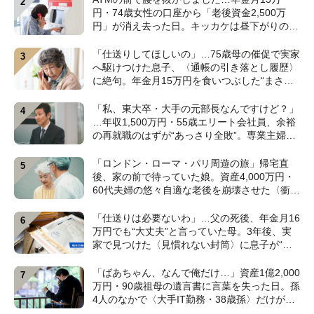
円・74歳女性の口座から「老後資金2,500万
円」が消え去った日。キッカケは昼下がりの
〈1本の電話〉【弁護士が警鐘】
「仕送りしてほしいの」…75歳母の催促で実家
へ駆けつけた息子、〈通帳の引き落とし履歴〉
に絶句。年金月15万円を食いつぶした“まさか
の正体”【CFPの助言】
「私、東大卒・大手の元部長なんですけど？」
…年収1,500万円・55歳エリート会社員、余裕
の再就職のはずが“あっさり全敗”。専業主婦の
妻が仕切る家で「居場所がありません」の現実
【CFPの助言】
「ロンドン・ローマ・パリ周遊の旅」帰宅直
後、家の前で待っていた娘。資産4,000万円・
60代夫婦の悠々自適な老後を崩壊させた〈衝撃
のカミングアウト〉【CFPの助言】
「仕送りは必要ないわ」…父の死後、年金月16
万円でも“大丈夫”と言っていた母。3年後、実
家で見つけた〈見慣れない封筒〉に息子が“思
わず叫んだ”ワケ【FPが解説】
「ばあちゃん、なんで俺だけ…」資産1億2,000
万円・90歳祖母の遺言書に言葉を失った日。孫
4人のなかで〈大手IT勤務・38歳孫〉だけが遺
産相続から除外されたワケ【弁護士が解説】