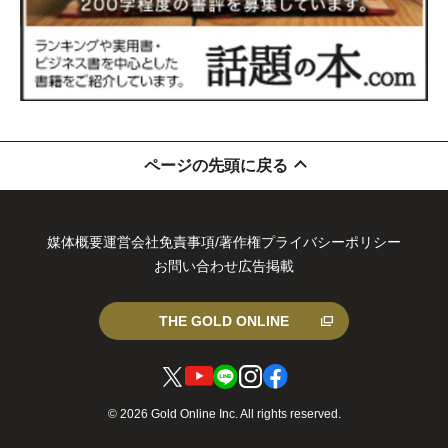
ページの先頭に戻る
媒体概要
運営会社
免責事項/著作権
プライバシーポリシー
お問い合わせ
広告掲載
THE GOLD ONLINE
X
You
LIN
Inst
Fa
© 2026 Gold Online Inc. All rights reserved.
（
Tub
E
agr
ce