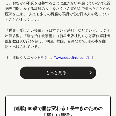
し、おなかの不調を改善することに生きがいを感じている消化器
病専門医。愛する故郷の人々をたくさん胃がんで失ったことから
医師を志す。1人でも多くの胃腸の不調で悩む日本人を救ってい
くことがミッション。
『世界一受けたい授業』（日本テレビ系列）などテレビ、ラジオ
出演多数。『腸を治す食事術』（新星出版社刊）など著作累計出
版部数は90万部を超え、中国、韓国、台湾などで6冊の本が翻
訳・出版されている。
【⇒江田クリニックHP
（
http://www.edaclinic.com/
）
】
もっと見る
[連載] 60歳で腸は変わる！長生きのための
「新しい腸活」