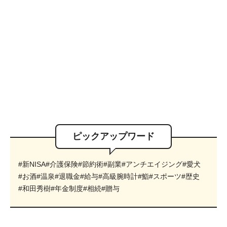
ピックアップワード
#新NISA
#介護保険
#節約術
#副業
#アンチエイジング
#愛犬
#お酒
#温泉
#退職金
#給与
#高級腕時計
#鮨
#スポーツ
#歴史
#和田秀樹
#年金制度
#相続
#贈与