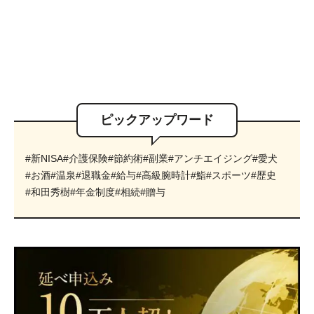
ピックアップワード
#新NISA
#介護保険
#節約術
#副業
#アンチエイジング
#愛犬
#お酒
#温泉
#退職金
#給与
#高級腕時計
#鮨
#スポーツ
#歴史
#和田秀樹
#年金制度
#相続
#贈与