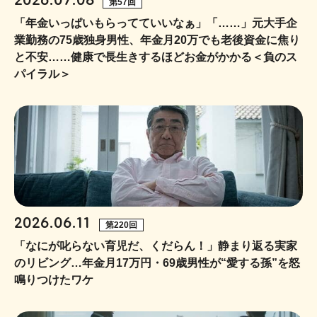
2026.07.08
第57回
「年金いっぱいもらってていいなぁ」「……」元大手企
業勤務の75歳独身男性、年金月20万でも老後資金に焦り
と不安……健康で長生きするほどお金がかかる＜負のス
パイラル＞
2026.06.11
第220回
「なにが叱らない育児だ、くだらん！」静まり返る実家
のリビング…年金月17万円・69歳男性が“愛する孫”を怒
鳴りつけたワケ