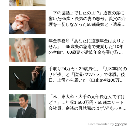
務のFPが解説】
「下の世話までしたのよ!?」通夜の席に
響いた65歳・長男の妻の怒号。義父の介
護を一切しなかった58歳義妹と〈遺産
3,000万円〉の相続で大喧嘩【元社会福
祉士FPが警告】
年金事務所「あなたに遺族年金はありま
せん」…65歳夫の急逝で発覚した“10年
の空白”。60歳妻が遺族年金を受け取れ
ず、〈貯金ゼロ〉で再出発した理由【FP
が警鐘】
手取り24万円・29歳男性、「月80時間の
サビ残」と「陰湿パワハラ」で休職。後
日、上司から届いた〈口止め料100万
円〉の誓約書【弁護士が警告】
「私、東大卒・大手の元部長なんですけ
ど？」…年収1,500万円・55歳エリート
会社員、余裕の再就職のはずが“あっさり
全敗”。専業主婦の妻が仕切る家で「居場
所がありません」の現実【CFPの助言】
Recommended by