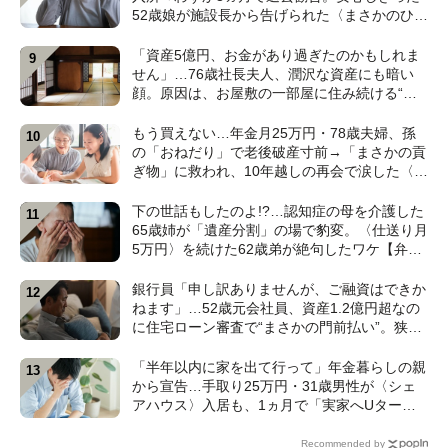
52歳娘が施設長から告げられた〈まさかのひと
言〉【元介護施設職員のFPが解説】
「資産5億円、お金があり過ぎたのかもしれま
せん」…76歳社長夫人、潤沢な資産にも暗い
顔。原因は、お屋敷の一部屋に住み続ける“跡
取り息子”【CFPが解説】
もう買えない…年金月25万円・78歳夫婦、孫
の「おねだり」で老後破産寸前→「まさかの貢
ぎ物」に救われ、10年越しの再会で涙した〈孫
のひと言〉【CFPが解説】
下の世話もしたのよ!?…認知症の母を介護した
65歳姉が「遺産分割」の場で豹変。〈仕送り月
5万円〉を続けた62歳弟が絶句したワケ【弁護
士が解説】
銀行員「申し訳ありませんが、ご融資はできか
ねます」…52歳元会社員、資産1.2億円超なの
に住宅ローン審査で“まさかの門前払い”。狭い
賃貸で妻と2人「地獄のFIRE生活」のワケ【FP
の解説】
「半年以内に家を出て行って」年金暮らしの親
から宣告…手取り25万円・31歳男性が〈シェ
アハウス〉入居も、1ヵ月で「実家へUター
ン」したワケ【CFPが解説】
Recommended by