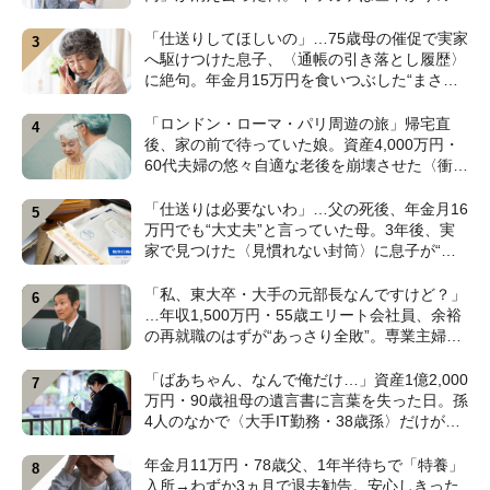
〈1本の電話〉【弁護士が警鐘】
「仕送りしてほしいの」…75歳母の催促で実家
へ駆けつけた息子、〈通帳の引き落とし履歴〉
に絶句。年金月15万円を食いつぶした“まさか
の正体”【CFPの助言】
「ロンドン・ローマ・パリ周遊の旅」帰宅直
後、家の前で待っていた娘。資産4,000万円・
60代夫婦の悠々自適な老後を崩壊させた〈衝撃
のカミングアウト〉【CFPの助言】
「仕送りは必要ないわ」…父の死後、年金月16
万円でも“大丈夫”と言っていた母。3年後、実
家で見つけた〈見慣れない封筒〉に息子が“思
わず叫んだ”ワケ【FPが解説】
「私、東大卒・大手の元部長なんですけど？」
…年収1,500万円・55歳エリート会社員、余裕
の再就職のはずが“あっさり全敗”。専業主婦の
妻が仕切る家で「居場所がありません」の現実
【CFPの助言】
「ばあちゃん、なんで俺だけ…」資産1億2,000
万円・90歳祖母の遺言書に言葉を失った日。孫
4人のなかで〈大手IT勤務・38歳孫〉だけが遺
産相続から除外されたワケ【弁護士が解説】
年金月11万円・78歳父、1年半待ちで「特養」
入所→わずか3ヵ月で退去勧告。安心しきった