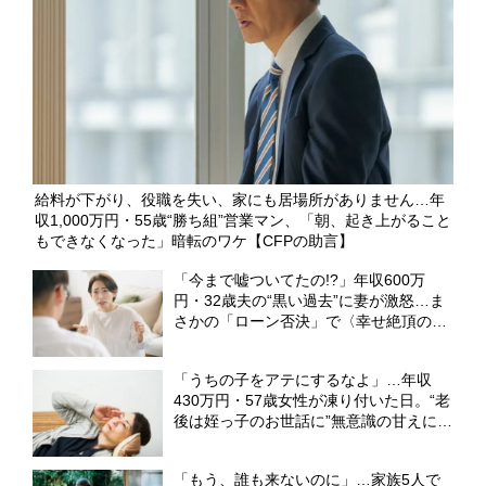
給料が下がり、役職を失い、家にも居場所がありません…年
収1,000万円・55歳“勝ち組”営業マン、「朝、起き上がること
もできなくなった」暗転のワケ【CFPの助言】
「今まで嘘ついてたの!?」年収600万
円・32歳夫の“黒い過去”に妻が激怒…ま
さかの「ローン否決」で〈幸せ絶頂のマ
イホーム計画〉は崩壊【CFPの助言】
「うちの子をアテにするなよ」…年収
430万円・57歳女性が凍り付いた日。“老
後は姪っ子のお世話に”無意識の甘えに突
き付けられた、シビアな現実【FPが解
説】
「もう、誰も来ないのに」…家族5人で