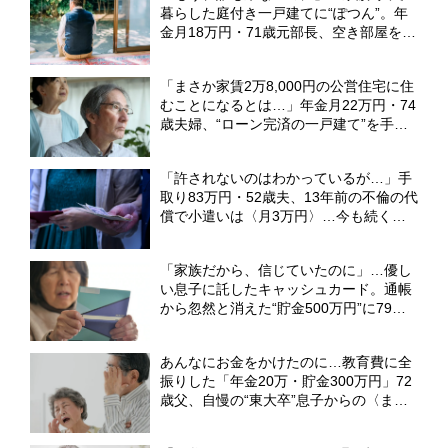
暮らした庭付き一戸建てに“ぽつん”。年
金月18万円・71歳元部長、空き部屋を持
て余しながらも離れられない「切実な事
情」【CFPが解説】
「まさか家賃2万8,000円の公営住宅に住
むことになるとは…」年金月22万円・74
歳夫婦、“ローン完済の一戸建て”を手放
した〈想定外すぎる理由〉【FPが解説】
「許されないのはわかっているが…」手
取り83万円・52歳夫、13年前の不倫の代
償で小遣いは〈月3万円〉…今も続く専
業主婦の妻との「上下関係」【弁護士の
助言】
「家族だから、信じていたのに」…優し
い息子に託したキャッシュカード。通帳
から忽然と消えた“貯金500万円”に79歳
母、愕然【CFPの助言】
あんなにお金をかけたのに…教育費に全
振りした「年金20万・貯金300万円」72
歳父、自慢の“東大卒”息子からの〈まさ
かの一言〉に絶望【CFPが解説】