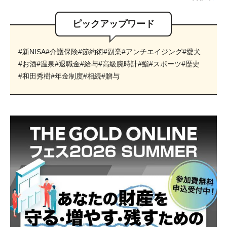
ピックアップワード
#新NISA
#介護保険
#節約術
#副業
#アンチエイジング
#愛犬
#お酒
#温泉
#退職金
#給与
#高級腕時計
#鮨
#スポーツ
#歴史
#和田秀樹
#年金制度
#相続
#贈与