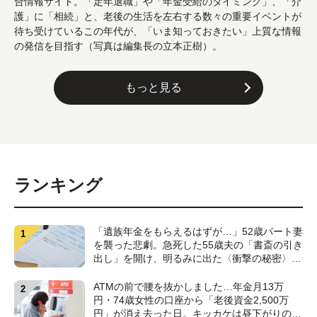
合情報サイト。「定年退職」や「年金受給のタイミング」、「介
護」に「相続」と、老後の生活を左右する数々の重要イベントが
待ち受けているこの年代が、「いま知っておきたい」上質な情報
の発信を目指す（写真は編集長の立本正樹）。
もっと見る
ランキング
「遺族年金をもらえるはずが…」52歳パート妻
を襲った悲劇。急死した55歳夫の「書斎の引き
出し」を開け、明るみに出た〈衝撃の秘密〉
【CFPが解説】
ATMの前で腰を抜かしました…年金月13万
円・74歳女性の口座から「老後資金2,500万
円」が消え去った日。キッカケは昼下がりの