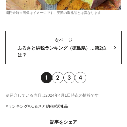
鳴門金時※画像はイメージです。実際の返礼品とは異なります
次ページ
ふるさと納税ランキング（徳島県）…第2位
は？
1
2
3
4
※紹介している内容は2024年4月1日時点の情報です
#ランキング
#ふるさと納税
#返礼品
記事をシェア