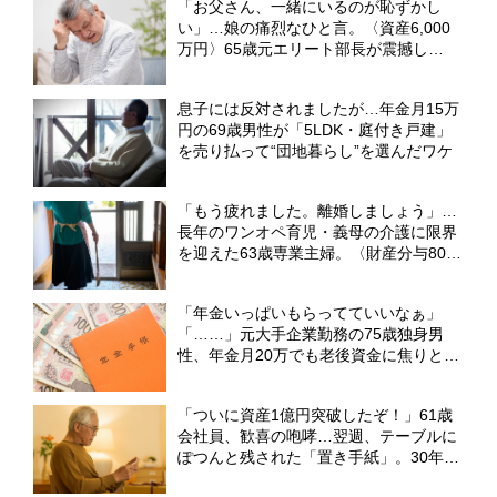
「お父さん、一緒にいるのが恥ずかし
い」…娘の痛烈なひと言。〈資産6,000
万円〉65歳元エリート部長が震撼し
た“自分自身の恐ろしい変化”【CFPの助
言】
息子には反対されましたが…年金月15万
円の69歳男性が「5LDK・庭付き戸建」
を売り払って“団地暮らし”を選んだワケ
「もう疲れました。離婚しましょう」…
長年のワンオペ育児・義母の介護に限界
を迎えた63歳専業主婦。〈財産分与800
万円〉で“束の間”の自由を満喫も、直面
した過酷な現実【CFPの助言】
「年金いっぱいもらってていいなぁ」
「……」元大手企業勤務の75歳独身男
性、年金月20万でも老後資金に焦りと不
安……健康で長生きするほどお金がかか
る＜負のスパイラル＞
「ついに資産1億円突破したぞ！」61歳
会社員、歓喜の咆哮…翌週、テーブルに
ぽつんと残された「置き手紙」。30年越
しの夢が砕け散った日【FPが解説】