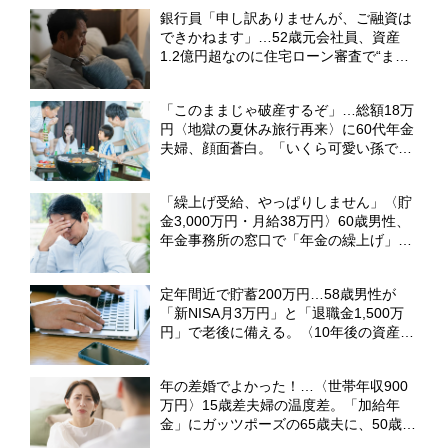
銀行員「申し訳ありませんが、ご融資は
できかねます」…52歳元会社員、資産
1.2億円超なのに住宅ローン審査で“まさ
かの門前払い”。狭い賃貸で妻と2人「地
獄のFIRE生活」のワケ【FPの解説】
「このままじゃ破産するぞ」…総額18万
円〈地獄の夏休み旅行再来〉に60代年金
夫婦、顔面蒼白。「いくら可愛い孫でも
無理です」のワケ【FPの助言】
「繰上げ受給、やっぱりしません」〈貯
金3,000万円・月給38万円〉60歳男性、
年金事務所の窓口で「年金の繰上げ」を
撤回したワケ【社労士FPが解説】
定年間近で貯蓄200万円…58歳男性が
「新NISA月3万円」と「退職金1,500万
円」で老後に備える。〈10年後の資産
額〉をFPが試算
年の差婚でよかった！…〈世帯年収900
万円〉15歳差夫婦の温度差。「加給年
金」にガッツポーズの65歳夫に、50歳パ
ート妻が呆れたワケ【社労士FPが解説】