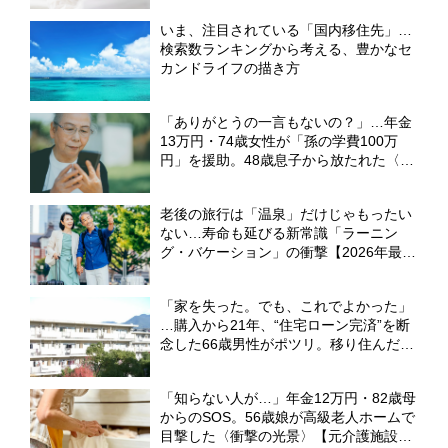
いま、注目されている「国内移住先」…
検索数ランキングから考える、豊かなセ
カンドライフの描き方
「ありがとうの一言もないの？」…年金
13万円・74歳女性が「孫の学費100万
円」を援助。48歳息子から放たれた〈非
情な本音〉【CFPの助言】
老後の旅行は「温泉」だけじゃもったい
ない…寿命も延びる新常識「ラーニン
グ・バケーション」の衝撃【2026年最新
白書】
「家を失った。でも、これでよかった」
…購入から21年、“住宅ローン完済”を断
念した66歳男性がポツリ。移り住んだ
〈家賃3万7,000円・都営住宅〉の一室で
【FPが解説】
「知らない人が…」年金12万円・82歳母
からのSOS。56歳娘が高級老人ホームで
目撃した〈衝撃の光景〉【元介護施設勤