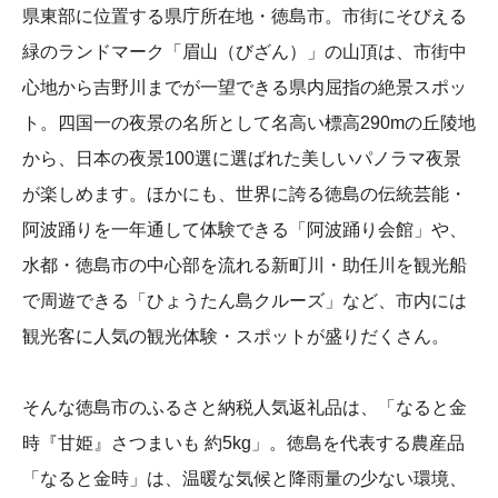
県東部に位置する県庁所在地・徳島市。市街にそびえる
緑のランドマーク「眉山（びざん）」の山頂は、市街中
心地から吉野川までが一望できる県内屈指の絶景スポッ
ト。四国一の夜景の名所として名高い標高290mの丘陵地
から、日本の夜景100選に選ばれた美しいパノラマ夜景
が楽しめます。ほかにも、世界に誇る徳島の伝統芸能・
阿波踊りを一年通して体験できる「阿波踊り会館」や、
水都・徳島市の中心部を流れる新町川・助任川を観光船
で周遊できる「ひょうたん島クルーズ」など、市内には
観光客に人気の観光体験・スポットが盛りだくさん。
そんな徳島市のふるさと納税人気返礼品は、「なると金
時『甘姫』さつまいも 約5kg」。徳島を代表する農産品
「なると金時」は、温暖な気候と降雨量の少ない環境、