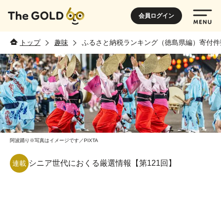
会員ログイン
トップ
趣味
ふるさと納税ランキング（徳島県編）寄付件数
阿波踊り※写真はイメージです／PIXTA
シニア世代におくる厳選情報【第121回】
連載