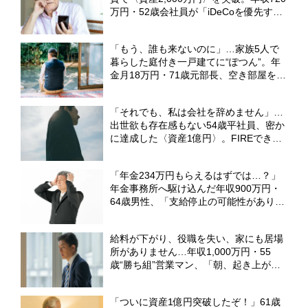
万円・52歳会社員が「iDeCoを優先す
る」と語るワケ【FPの解説】
「もう、誰も来ないのに」…家族5人で
暮らした庭付き一戸建てに“ぽつん”。年
金月18万円・71歳元部長、空き部屋を持
て余しながらも離れられない「切実な事
情」【CFPが解説】
「それでも、私は会社を辞めません」…
出世欲も存在感もない54歳平社員、密か
に達成した〈資産1億円〉。FIREできる
はずが、今日も“8時間労働”を続ける「納
得の理由」【CFPの助言】
「年金234万円もらえるはずでは…？」
年金事務所へ駆け込んだ年収900万円・
64歳男性、「支給停止の可能性がありま
す」職員から告げられた〈まさかの事
実〉【CFPが解説】
給料が下がり、役職を失い、家にも居場
所がありません…年収1,000万円・55
歳“勝ち組”営業マン、「朝、起き上がる
こともできなくなった」暗転のワケ
【CFPの助言】
「ついに資産1億円突破したぞ！」61歳