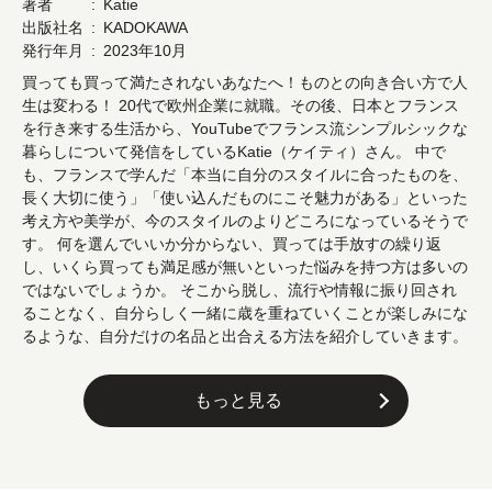
著者
Katie
出版社名
KADOKAWA
発行年月
2023年10月
買っても買って満たされないあなたへ！ものとの向き合い方で人
生は変わる！ 20代で欧州企業に就職。その後、日本とフランス
を行き来する生活から、YouTubeでフランス流シンプルシックな
暮らしについて発信をしているKatie（ケイティ）さん。 中で
も、フランスで学んだ「本当に自分のスタイルに合ったものを、
長く大切に使う」「使い込んだものにこそ魅力がある」といった
考え方や美学が、今のスタイルのよりどころになっているそうで
す。 何を選んでいいか分からない、買っては手放すの繰り返
し、いくら買っても満足感が無いといった悩みを持つ方は多いの
ではないでしょうか。 そこから脱し、流行や情報に振り回され
ることなく、自分らしく一緒に歳を重ねていくことが楽しみにな
るような、自分だけの名品と出合える方法を紹介していきます。
もっと見る