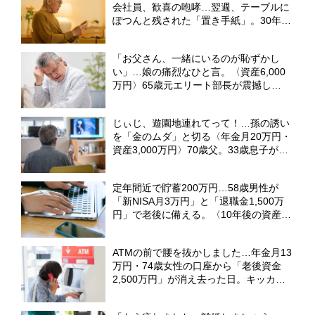
会社員、歓喜の咆哮…翌週、テーブルに
ぽつんと残された「置き手紙」。30年越
しの夢が砕け散った日【FPが解説】
「お父さん、一緒にいるのが恥ずかし
い」…娘の痛烈なひと言。〈資産6,000
万円〉65歳元エリート部長が震撼し
た“自分自身の恐ろしい変化”【CFPの助
言】
じぃじ、遊園地連れてって！…孫の誘い
を「金のムダ」と切る〈年金月20万円・
資産3,000万円〉70歳父。33歳息子が
〈絶縁〉を突きつけた日【CFPの助言】
定年間近で貯蓄200万円…58歳男性が
「新NISA月3万円」と「退職金1,500万
円」で老後に備える。〈10年後の資産
額〉をFPが試算
ATMの前で腰を抜かしました…年金月13
万円・74歳女性の口座から「老後資金
2,500万円」が消え去った日。キッカケ
は昼下がりの〈1本の電話〉【弁護士が
警鐘】