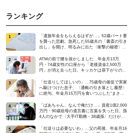
ランキング
「遺族年金をもらえるはずが…」52歳パート妻
を襲った悲劇。急死した55歳夫の「書斎の引き
出し」を開け、明るみに出た〈衝撃の秘密〉
【CFPが解説】
ATMの前で腰を抜かしました…年金月13万
円・74歳女性の口座から「老後資金2,500万
円」が消え去った日。キッカケは昼下がりの
〈1本の電話〉【弁護士が警鐘】
「仕送りしてほしいの」…75歳母の催促で実家
へ駆けつけた息子、〈通帳の引き落とし履歴〉
に絶句。年金月15万円を食いつぶした“まさか
の正体”【CFPの助言】
「ばあちゃん、なんで俺だけ…」資産1億2,000
万円・90歳祖母の遺言書に言葉を失った日。孫
4人のなかで〈大手IT勤務・38歳孫〉だけが遺
産相続から除外されたワケ【弁護士が解説】
「仕送りは必要ないわ」…父の死後、年金月16