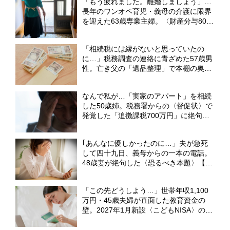
「もう疲れました。離婚しましょう」…
長年のワンオペ育児・義母の介護に限界
を迎えた63歳専業主婦。〈財産分与800
万円〉で“束の間”の自由を満喫も、直面
した過酷な現実【CFPの助言】
「相続税には縁がないと思っていたの
に…」税務調査の連絡に青ざめた57歳男
性。亡き父の「遺品整理」で本棚の奥か
ら出てきた〈古い封筒の束〉【CFPが
「隠し財産」の無申告リスクを解説】
なんで私が…「実家のアパート」を相続
した50歳姉。税務署からの〈督促状〉で
発覚した「追徴課税700万円」に絶句
【CFPが解説】
｢あんなに優しかったのに…」夫が急死
して四十九日、義母からの一本の電話。
48歳妻が絶句した〈恐るべき本題〉【弁
護士が解説】
「この先どうしよう…」世帯年収1,100
万円・45歳夫婦が直面した教育資金の
壁。2027年1月新設〈こどもNISA〉の活
用策【CFPがシミュレーション】