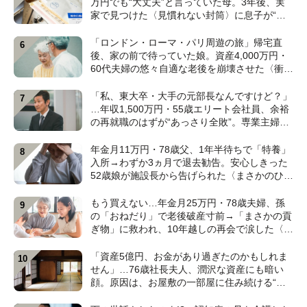
万円でも“大丈夫”と言っていた母。3年後、実
家で見つけた〈見慣れない封筒〉に息子が“思
わず叫んだ”ワケ【FPが解説】
「ロンドン・ローマ・パリ周遊の旅」帰宅直
後、家の前で待っていた娘。資産4,000万円・
60代夫婦の悠々自適な老後を崩壊させた〈衝撃
のカミングアウト〉【CFPの助言】
「私、東大卒・大手の元部長なんですけど？」
…年収1,500万円・55歳エリート会社員、余裕
の再就職のはずが“あっさり全敗”。専業主婦の
妻が仕切る家で「居場所がありません」の現実
【CFPの助言】
年金月11万円・78歳父、1年半待ちで「特養」
入所→わずか3ヵ月で退去勧告。安心しきった
52歳娘が施設長から告げられた〈まさかのひと
言〉【元介護施設職員のFPが解説】
もう買えない…年金月25万円・78歳夫婦、孫
の「おねだり」で老後破産寸前→「まさかの貢
ぎ物」に救われ、10年越しの再会で涙した〈孫
のひと言〉【CFPが解説】
「資産5億円、お金があり過ぎたのかもしれま
せん」…76歳社長夫人、潤沢な資産にも暗い
顔。原因は、お屋敷の一部屋に住み続ける“跡
取り息子”【CFPが解説】