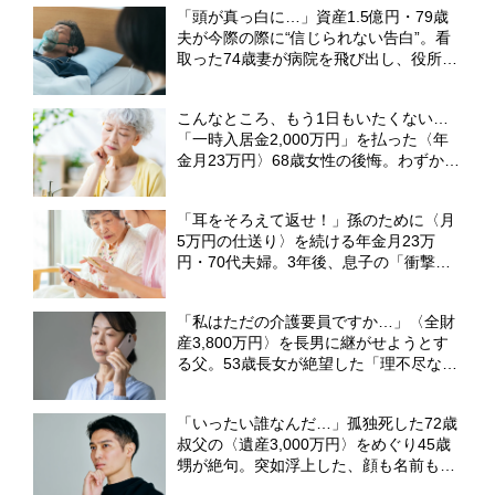
「頭が真っ白に…」資産1.5億円・79歳
夫が今際の際に“信じられない告白”。看
取った74歳妻が病院を飛び出し、役所に
直行したワケ【弁護士が解説】
こんなところ、もう1日もいたくない…
「一時入居金2,000万円」を払った〈年
金月23万円〉68歳女性の後悔。わずか1
年半で「地獄の高級老人ホーム」から逃
げ出したワケ【CFPの助言】
「耳をそろえて返せ！」孫のために〈月
5万円の仕送り〉を続ける年金月23万
円・70代夫婦。3年後、息子の「衝撃の
裏切り」に激怒【CFPが解説】
「私はただの介護要員ですか…」〈全財
産3,800万円〉を長男に継がせようとす
る父。53歳長女が絶望した「理不尽な要
求」【弁護士の助言】
「いったい誰なんだ…」孤独死した72歳
叔父の〈遺産3,000万円〉をめぐり45歳
甥が絶句。突如浮上した、顔も名前も知
らない〈まさかの相続人〉【弁護士が解