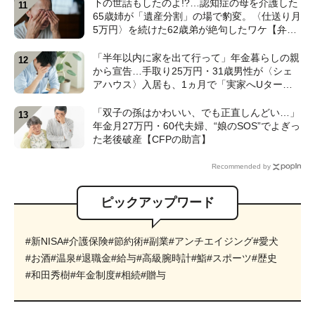
下の世話もしたのよ!?…認知症の母を介護した
65歳姉が「遺産分割」の場で豹変。〈仕送り月
5万円〉を続けた62歳弟が絶句したワケ【弁護
士が解説】
「半年以内に家を出て行って」年金暮らしの親
から宣告…手取り25万円・31歳男性が〈シェ
アハウス〉入居も、1ヵ月で「実家へUター
ン」したワケ【CFPが解説】
「双子の孫はかわいい、でも正直しんどい…」
年金月27万円・60代夫婦、“娘のSOS”でよぎっ
た老後破産【CFPの助言】
Recommended by
ピックアップワード
#新NISA
#介護保険
#節約術
#副業
#アンチエイジング
#愛犬
#お酒
#温泉
#退職金
#給与
#高級腕時計
#鮨
#スポーツ
#歴史
#和田秀樹
#年金制度
#相続
#贈与