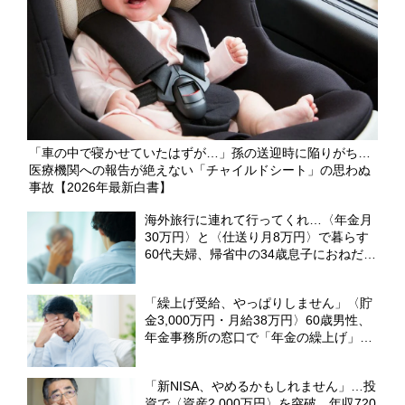
「車の中で寝かせていたはずが…」孫の送迎時に陥りがち…
医療機関への報告が絶えない「チャイルドシート」の思わぬ
事故【2026年最新白書】
海外旅行に連れて行ってくれ…〈年金月
30万円〉と〈仕送り月8万円〉で暮らす
60代夫婦、帰省中の34歳息子におねだり
した結果、言い渡された「厳しい宣告」
に絶望【CFPが解説】
「繰上げ受給、やっぱりしません」〈貯
金3,000万円・月給38万円〉60歳男性、
年金事務所の窓口で「年金の繰上げ」を
撤回したワケ【社労士FPが解説】
「新NISA、やめるかもしれません」…投
資で〈資産2,000万円〉を突破。年収720