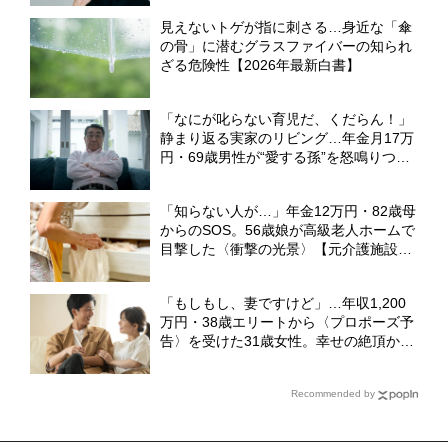
説】
見えないトゲが指に刺さる…身近な「傘
の骨」に潜むグラスファイバーの知られ
ざる危険性【2026年最新白書】
「なにが叱らない育児だ、くだらん！」
静まり返る実家のリビング…年金月17万
円・69歳男性が“愛する孫”を怒鳴りつけ
たワケ
「知らない人が…」年金12万円・82歳母
からのSOS。56歳娘が高級老人ホームで
目撃した〈衝撃の光景〉【元介護施設勤
務のFPが解説】
「もしもし、妻ですけど」…年収1,200
万円・38歳エリートから〈プロポーズ予
告〉を受けた31歳女性。幸せの絶頂から
一転、電話越しに請求された〈300万円
の慰謝料〉【弁護士が解説】
Recommended by