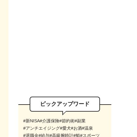
ピックアップワード
#新NISA
#介護保険
#節約術
#副業
#アンチエイジング
#愛犬
#お酒
#温泉
#退職金
#給与
#高級腕時計
#鮨
#スポーツ