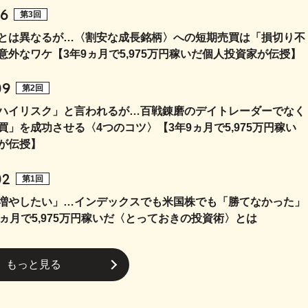
16
第3回
”とは異なるが…〈割安な成長銘柄〉への短期売買は「損切り不
意外なワケ【3年9ヵ月で5,975万円稼いだ個人投資家が伝授】
09
第2回
ハイリスク」と言われるが…百戦錬磨のデイトレーダーでなく
買」を成功させる〈4つのコツ〉【3年9ヵ月で5,975万円稼い
が伝授】
02
第1回
増やしたい」…インデックスでも米国株でも「勝てなかった」
9ヵ月で5,975万円稼いだ〈とっておきの投資術〉とは
もっと見る