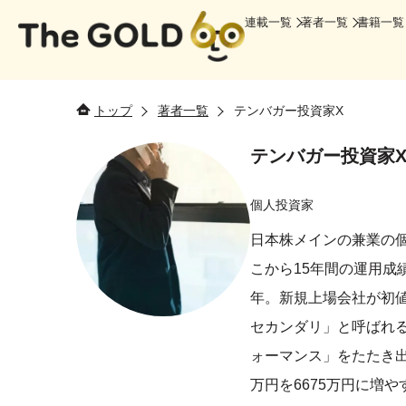
連載一覧
著者一覧
書籍一覧
トップ
著者一覧
テンバガー投資家X
テンバガー投資家
個人投資家
日本株メインの兼業の個
こから15年間の運用成績
年。新規上場会社が初値
セカンダリ」と呼ばれ
ォーマンス」をたたき出し
万円を6675万円に増やす(