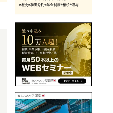
#歴史
#和田秀樹
#年金制度
#相続
#贈与