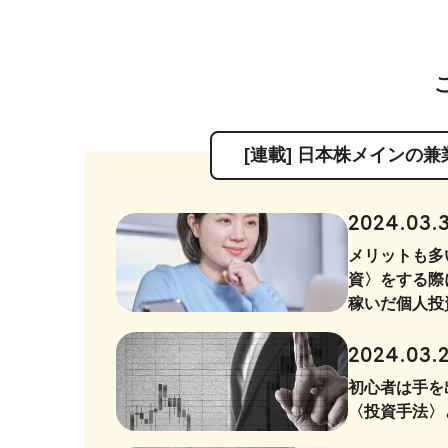
[連載] 日本株メインの
2024.03.
メリットも多
資〉をする際
稼いだ個人投
2024.03.
初心者は手を
〈投資手法〉