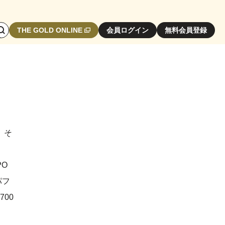
検
THE GOLD ONLINE
会員ログイン
無料会員登録
索
エ
リ
ア
開
閉
ボ
タ
、そ
ン
O
パフ
00