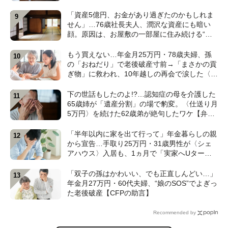
言〉【元介護施設職員のFPが解説】
「資産5億円、お金があり過ぎたのかもしれま
せん」…76歳社長夫人、潤沢な資産にも暗い
顔。原因は、お屋敷の一部屋に住み続ける“跡
取り息子”【CFPが解説】
もう買えない…年金月25万円・78歳夫婦、孫
の「おねだり」で老後破産寸前→「まさかの貢
ぎ物」に救われ、10年越しの再会で涙した〈孫
のひと言〉【CFPが解説】
下の世話もしたのよ!?…認知症の母を介護した
65歳姉が「遺産分割」の場で豹変。〈仕送り月
5万円〉を続けた62歳弟が絶句したワケ【弁護
士が解説】
「半年以内に家を出て行って」年金暮らしの親
から宣告…手取り25万円・31歳男性が〈シェ
アハウス〉入居も、1ヵ月で「実家へUター
ン」したワケ【CFPが解説】
「双子の孫はかわいい、でも正直しんどい…」
年金月27万円・60代夫婦、“娘のSOS”でよぎっ
た老後破産【CFPの助言】
Recommended by