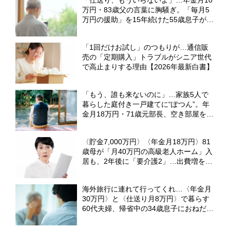
「仕送り、もういらないよ」…年金月10
万円・83歳父の言葉に胸騒ぎ。「毎月5
万円の援助」を15年続けた55歳息子が、
実家で目撃した〈衝撃の光景〉【CFPの
助言】
「1回だけお試し」のつもりが…通信販
売の「定期購入」トラブルがシニア世代
で高止まりする理由【2026年最新白書】
「もう、誰も来ないのに」…家族5人で
暮らした庭付き一戸建てに“ぽつん”。年
金月18万円・71歳元部長、空き部屋を持
て余しながらも離れられない「切実な事
情」【CFPが解説】
〈貯金7,000万円〉〈年金月18万円〉81
歳母が「月40万円の高級老人ホーム」入
居も、2年後に「要介護2」…出費増を覚
悟した53歳娘が「請求書」を見て驚いた
ワケ【元介護施設職員のFPが解説】
海外旅行に連れて行ってくれ…〈年金月
30万円〉と〈仕送り月8万円〉で暮らす
60代夫婦、帰省中の34歳息子におねだり
した結果、言い渡された「厳しい宣告」
に絶望【CFPが解説】