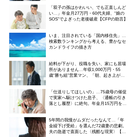
「双子の孫はかわいい、でも正直しんど
い…」年金月27万円・60代夫婦、“娘の
SOS”でよぎった老後破産【CFPの助言】
いま、注目されている「国内移住先」…
検索数ランキングから考える、豊かなセ
カンドライフの描き方
給料が下がり、役職を失い、家にも居場
所がありません…年収1,000万円・55
歳“勝ち組”営業マン、「朝、起き上がる
こともできなくなった」暗転のワケ
【CFPの助言】
「仕送りしてほしいの」…75歳母の催促
で実家へ駆けつけた息子、〈通帳の引き
落とし履歴〉に絶句。年金月15万円を食
いつぶした“まさかの正体”【CFPの助
言】
5年間の我慢がムダだったなんて…「年
金繰下げ受給」を選んだ72歳妻の悲劇。
夫の急逝で直面した〈残酷な現実〉【社