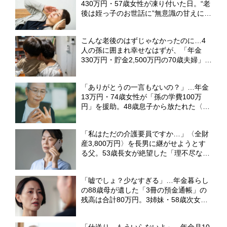
430万円・57歳女性が凍り付いた日。“老
後は姪っ子のお世話に”無意識の甘えに突
き付けられた、シビアな現実【FPが解
説】
こんな老後のはずじゃなかったのに…4
人の孫に囲まれ幸せなはずが、「年金
330万円・貯金2,500万円の70歳夫婦」の
顔が晴れない理由【FPが解説】
「ありがとうの一言もないの？」…年金
13万円・74歳女性が「孫の学費100万
円」を援助。48歳息子から放たれた〈非
情な本音〉【CFPの助言】
「私はただの介護要員ですか…」〈全財
産3,800万円〉を長男に継がせようとす
る父。53歳長女が絶望した「理不尽な要
求」【弁護士の助言】
「嘘でしょ？少なすぎる」…年金暮らし
の88歳母が遺した「3冊の預金通帳」の
残高は合計80万円。3姉妹・58歳次女が
抱いた〈ただならぬ不審感〉の裏側【弁
護士が解説】