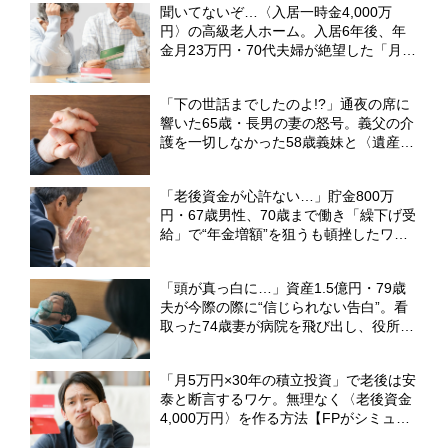
聞いてないぞ…〈入居一時金4,000万
円〉の高級老人ホーム。入居6年後、年
金月23万円・70代夫婦が絶望した「月8
万円の追加請求」【元社会福祉士FPが警
告】
「下の世話までしたのよ!?」通夜の席に
響いた65歳・長男の妻の怒号。義父の介
護を一切しなかった58歳義妹と〈遺産
3,000万円〉の相続で大喧嘩【元社会福
祉士FPが警告】
「老後資金が心許ない…」貯金800万
円・67歳男性、70歳まで働き「繰下げ受
給」で“年金増額”を狙うも頓挫したワケ
【FPが解説】
「頭が真っ白に…」資産1.5億円・79歳
夫が今際の際に“信じられない告白”。看
取った74歳妻が病院を飛び出し、役所に
直行したワケ【弁護士が解説】
「月5万円×30年の積立投資」で老後は安
泰と断言するワケ。無理なく〈老後資金
4,000万円〉を作る方法【FPがシミュレ
ーション】