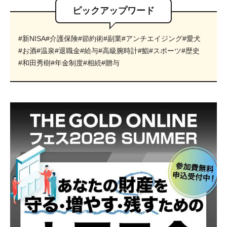
ピックアップワード
#新NISA
#介護保険
#節約術
#副業
#アンチエイジング
#愛犬
#お酒
#温泉
#退職金
#給与
#高級腕時計
#鮨
#スポーツ
#歴史
#和田秀樹
#年金制度
#相続
#贈与