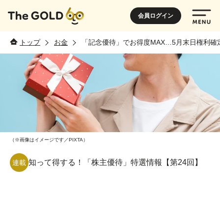
会員ログイン
トップ
お金
「記念優待」でお得度MAX…5月末日権利確
（※画像はイメージです／PIXTA）
知って得する！「株主優待」特選情報【第24回】
連載