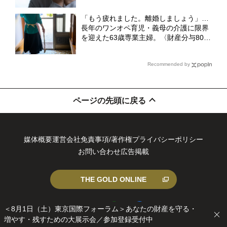
労士FPが「遺族厚生年金の調整」を解
説】
「もう疲れました。離婚しましょう」…
長年のワンオペ育児・義母の介護に限界
を迎えた63歳専業主婦。〈財産分与800
万円〉で“束の間”の自由を満喫も、直面
した過酷な現実【CFPの助言】
Recommended by
ページの先頭に戻る
媒体概要
運営会社
免責事項/著作権
プライバシーポリシー
お問い合わせ
広告掲載
THE GOLD ONLINE
＜8月1日（土）東京国際フォーラム＞あなたの財産を守る・
増やす・残すための大展示会／参加登録受付中
X
You
LIN
Inst
Fa
© 2026 Gold Online Inc. All rights reserved.