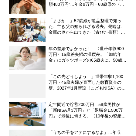
額480万円”…年金9万円・68歳母の〈言
ってはならない一言〉【FPが解説】
「まさか…」52歳娘が遺品整理で知っ
た、亡き父の知られざる過去。発端は、
金庫の奥から出てきた〈古びた書類〉
【弁護士が解説】
年の差婚でよかった！…〈世帯年収900
万円〉15歳差夫婦の温度差。「加給年
金」にガッツポーズの65歳夫に、50歳パ
ート妻が呆れたワケ【社労士FPが解説】
「この先どうしよう…」世帯年収1,100
万円・45歳夫婦が直面した教育資金の
壁。2027年1月新設〈こどもNISA〉の活
用策【CFPがシミュレーション】
定年間近で貯蓄200万円…58歳男性が
「新NISA月3万円」と「退職金1,500万
円」で老後に備える。〈10年後の資産
額〉をFPが試算
「うちの子をアテにするなよ」…年収