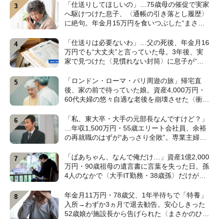
「仕送りしてほしいの」…75歳母の催促で実家
へ駆けつけた息子、〈通帳の引き落とし履歴〉
に絶句。年金月15万円を食いつぶした“まさか
の正体”【CFPの助言】
「仕送りは必要ないわ」…父の死後、年金月16
万円でも“大丈夫”と言っていた母。3年後、実
家で見つけた〈見慣れない封筒〉に息子が“思
わず叫んだ”ワケ【FPが解説】
「ロンドン・ローマ・パリ周遊の旅」帰宅直
後、家の前で待っていた娘。資産4,000万円・
60代夫婦の悠々自適な老後を崩壊させた〈衝撃
のカミングアウト〉【CFPの助言】
「私、東大卒・大手の元部長なんですけど？」
…年収1,500万円・55歳エリート会社員、余裕
の再就職のはずが“あっさり全敗”。専業主婦の
妻が仕切る家で「居場所がありません」の現実
【CFPの助言】
「ばあちゃん、なんで俺だけ…」資産1億2,000
万円・90歳祖母の遺言書に言葉を失った日。孫
4人のなかで〈大手IT勤務・38歳孫〉だけが遺
産相続から除外されたワケ【弁護士が解説】
年金月11万円・78歳父、1年半待ちで「特養」
入所→わずか3ヵ月で退去勧告。安心しきった
52歳娘が施設長から告げられた〈まさかのひと