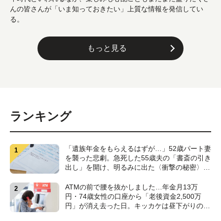
んの皆さんが「いま知っておきたい」上質な情報を発信してい
る。
もっと見る
ランキング
「遺族年金をもらえるはずが…」52歳パート妻
を襲った悲劇。急死した55歳夫の「書斎の引き
出し」を開け、明るみに出た〈衝撃の秘密〉
【CFPが解説】
ATMの前で腰を抜かしました…年金月13万
円・74歳女性の口座から「老後資金2,500万
円」が消え去った日。キッカケは昼下がりの
〈1本の電話〉【弁護士が警鐘】