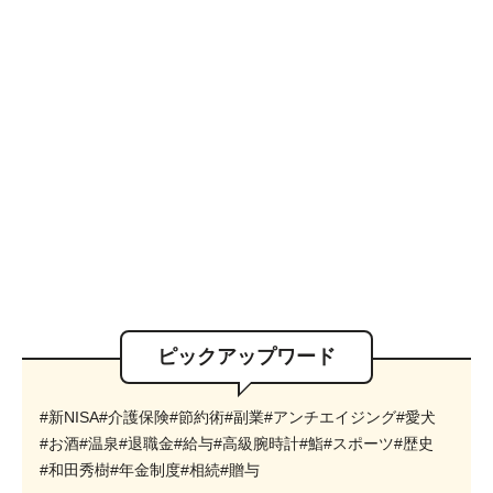
ピックアップワード
#新NISA
#介護保険
#節約術
#副業
#アンチエイジング
#愛犬
#お酒
#温泉
#退職金
#給与
#高級腕時計
#鮨
#スポーツ
#歴史
#和田秀樹
#年金制度
#相続
#贈与