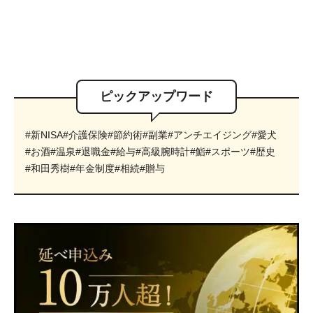
ピックアップワード
#新NISA
#介護保険
#節約術
#副業
#アンチエイジング
#愛犬
#お酒
#温泉
#退職金
#給与
#高級腕時計
#鮨
#スポーツ
#歴史
#和田秀樹
#年金制度
#相続
#贈与