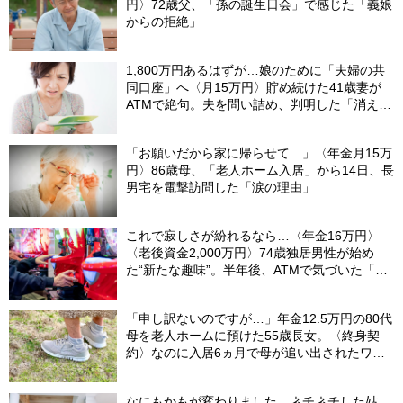
円〉72歳父、「孫の誕生日会」で感じた「義娘
からの拒絶」
1,800万円あるはずが…娘のために「夫婦の共
同口座」へ〈月15万円〉貯め続けた41歳妻が
ATMで絶句。夫を問い詰め、判明した「消えた
教育費」の行方
「お願いだから家に帰らせて…」〈年金月15万
円〉86歳母、「老人ホーム入居」から14日、長
男宅を電撃訪問した「涙の理由」
これで寂しさが紛れるなら…〈年金16万円〉
〈老後資金2,000万円〉74歳独居男性が始め
た“新たな趣味”。半年後、ATMで気づいた「異
変」
「申し訳ないのですが…」年金12.5万円の80代
母を老人ホームに預けた55歳長女。〈終身契
約〉なのに入居6ヵ月で母が追い出されたワ
ケ…施設職員が言いにくそうに告げたひと言
【社労士FPが解説】
なにもかもが変わりました…ネチネチした姑、