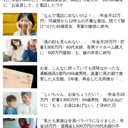
に「お金貸して」と電話したワケ
「なんで電話に出ないのよ！」〈年金月12万
円〉76歳母から12件もの不審な着信。慌てて駆
けつけた48歳長女、実家の惨状に絶句
「孫の顔も見られない…」〈年金月28万円・貯
蓄3,800万円〉60代夫婦、長男マイホーム購入
に「500万円援助」も、嫁の本音に絶句
お金、こんなに持っていても意味なかったな…
通帳残高1億円の66歳男性。真夏に死の淵で激
変した人生観。1年後、再会した元同僚が「振
り幅」に驚愕したワケ【FPの助言】
「じいちゃん、お金ちょうだい！」〈年金月18
万円・貯蓄2,800万円〉69歳男性、孫のおねだ
りに「もう、お金はあげない」と決めた日
「私たち家族は全員バラバラになりました」年
金18万円・退職金1,500万円の70代夫婦の不