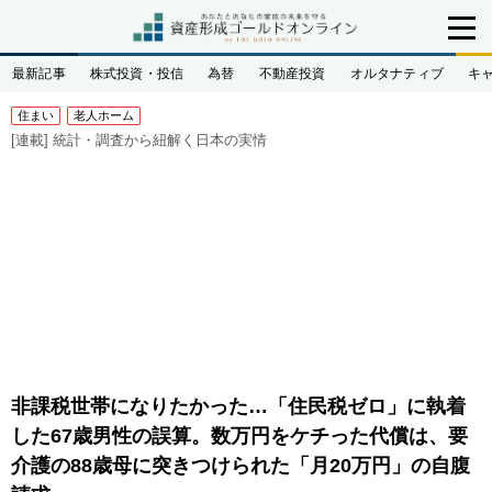
最新記事
株式投資・投信
為替
不動産投資
オルタナティブ
キ
住まい
老人ホーム
[連載]
統計・調査から紐解く日本の実情
非課税世帯になりたかった…「住民税ゼロ」に執着
した67歳男性の誤算。数万円をケチった代償は、要
介護の88歳母に突きつけられた「月20万円」の自腹