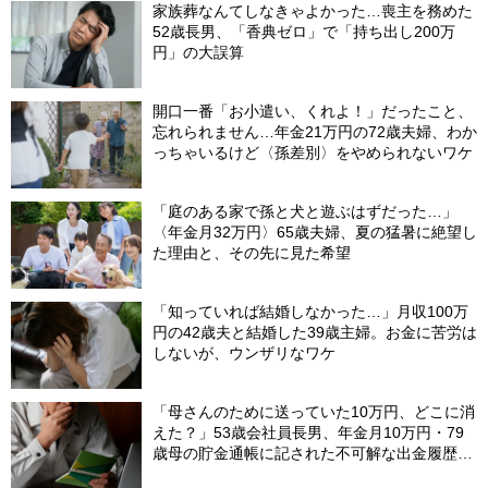
家族葬なんてしなきゃよかった…喪主を務めた
52歳長男、「香典ゼロ」で「持ち出し200万
円」の大誤算
開口一番「お小遣い、くれよ！」だったこと、
忘れられません…年金21万円の72歳夫婦、わか
っちゃいるけど〈孫差別〉をやめられないワケ
「庭のある家で孫と犬と遊ぶはずだった…」
〈年金月32万円〉65歳夫婦、夏の猛暑に絶望し
た理由と、その先に見た希望
「知っていれば結婚しなかった…」月収100万
円の42歳夫と結婚した39歳主婦。お金に苦労は
しないが、ウンザリなワケ
「母さんのために送っていた10万円、どこに消
えた？」53歳会社員長男、年金月10万円・79
歳母の貯金通帳に記された不可解な出金履歴に
絶句