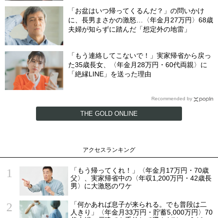
「お盆はいつ帰ってくるんだ？」の問いかけ
に、長男まさかの激怒…〈年金月27万円〉68歳
夫婦が知らずに踏んだ「想定外の地雷」
「もう連絡してこないで！」実家帰省から戻っ
た35歳長女、〈年金月28万円・60代両親〉に
「絶縁LINE」を送った理由
Recommended by
THE GOLD ONLINE
アクセスランキング
「もう帰ってくれ！」〈年金月17万円・70歳
父〉、実家帰省中の〈年収1,200万円・42歳長
男〉に大激怒のワケ
「何かあれば息子が来られる。でも普段は二
人きり」〈年金月33万円・貯蓄5,000万円〉70