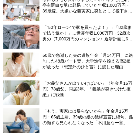
亭主関白な舅に辟易していた年収1,000万円・
39歳嫁。大嫌いな義実家に突如として投下され
た「爆弾」
「“50年ローン”で家を買ったよ！」→「82歳ま
で払う気か！」…世帯年収1,000万円・32歳次
男の〈7,000万円のマンション〉返済計画に61
歳父、呆然
50歳で急逝した夫の遺族年金「月14万円」に絶
句した48歳パート妻。大学進学を控える高2娘
が放った〈想定外のひと言〉に涙した理由
「お義父さんが出ていけばいい」〈年金月15万
円〉78歳父、同居3年、「義娘が突きつけた拒
絶」に戦慄
「もう、実家には帰らないから」年金月15万
円・65歳主婦、39歳の娘の絶縁宣言に絶句。孫
の顔すら見られなくなった「不用意な一言」