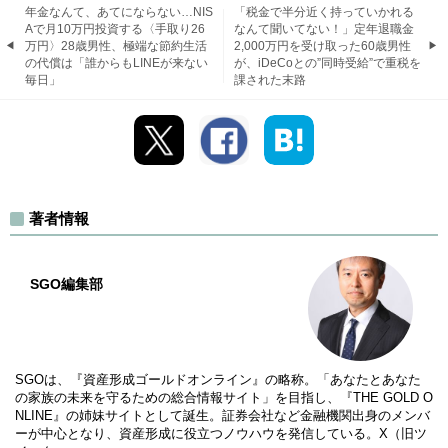
年金なんて、あてにならない…NIS
「税金で半分近く持っていかれる
Aで月10万円投資する〈手取り26
なんて聞いてない！」定年退職金
万円〉28歳男性、極端な節約生活
2,000万円を受け取った60歳男性
の代償は「誰からもLINEが来ない
が、iDeCoとの”同時受給”で重税を
毎日」
課された末路
著者情報
SGO編集部
SGOは、『資産形成ゴールドオンライン』の略称。「あなたとあなた
の家族の未来を守るための総合情報サイト」を目指し、『THE GOLD O
NLINE』の姉妹サイトとして誕生。証券会社など金融機関出身のメンバ
ーが中心となり、資産形成に役立つノウハウを発信している。X（旧ツ