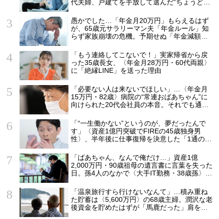
代夫婦、戸建てを手放して選んだ“ちょうどい
い距離”
愚かでした…「年金月20万円」もらえるはず
が、65歳元サラリーマン夫「年金ルール」知
らず家族崩壊の危機。予期せぬ「年金減額」5
つの理由
「もう連絡してこないで！」実家帰省から戻
った35歳長女、〈年金月28万円・60代両親〉
に「絶縁LINE」を送った理由
「必要ない人は来ないでほしい」…〈年金月
15万円・82歳〉病院の“常連おばあちゃん”に
向けられた20代会社員の本音。それでも通い
続ける理由
「“一生働かない”というのが、夢だったんで
す」〈資産1億円突破でFIREの45歳独身男
性〉、半年後に仕事復帰を決意した「1通の通
知」
「ばあちゃん、なんで俺だけ…」資産1億
2,000万円・90歳祖母の遺言書に言葉を失った
日。孫4人のなかで〈大手IT勤務・38歳孫〉だ
けが遺産相続から除外されたワケ【弁護士が
解説】
「温泉旅行すら行けないなんて」…積み重ね
た貯蓄は〈5,600万円〉の68歳主婦。潤沢な老
後資金を貯めたはずが「馬鹿だった」肩を落
とす理由