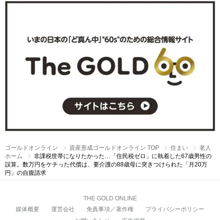
ゴールドオンライン
資産形成ゴールドオンライン TOP
住まい
老人
ホーム
非課税世帯になりたかった…「住民税ゼロ」に執着した67歳男性の
誤算。数万円をケチった代償は、要介護の88歳母に突きつけられた「月20万
円」の自腹請求
THE GOLD ONLINE
媒体概要
運営会社
免責事項／著作権
プライバシーポリシー