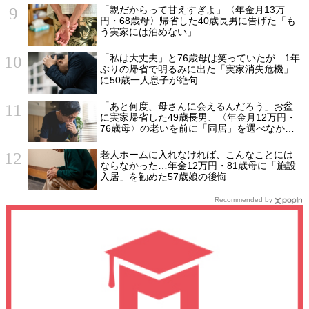
「親だからって甘えすぎよ」〈年金月13万
円・68歳母〉帰省した40歳長男に告げた「も
う実家には泊めない」
「私は大丈夫」と76歳母は笑っていたが…1年
ぶりの帰省で明るみに出た「実家消失危機」
に50歳一人息子が絶句
「あと何度、母さんに会えるんだろう」お盆
に実家帰省した49歳長男、〈年金月12万円・
76歳母〉の老いを前に「同居」を選べなかっ
た悔恨
老人ホームに入れなければ、こんなことには
ならなかった…年金12万円・81歳母に「施設
入居」を勧めた57歳娘の後悔
Recommended by