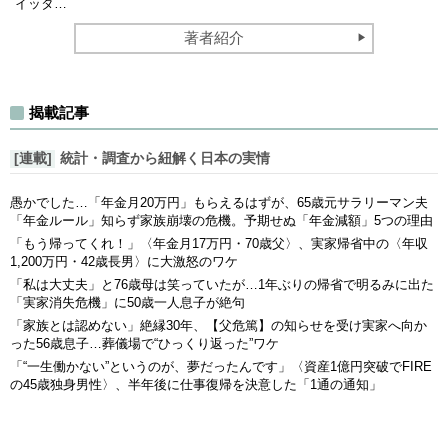
イッタ…
著者紹介
揭載記事
[連載]
統計・調査から紐解く日本の実情
愚かでした…「年金月20万円」もらえるはずが、65歳元サラリーマン夫
「年金ルール」知らず家族崩壊の危機。予期せぬ「年金減額」5つの理由
「もう帰ってくれ！」〈年金月17万円・70歳父〉、実家帰省中の〈年収
1,200万円・42歳長男〉に大激怒のワケ
「私は大丈夫」と76歳母は笑っていたが…1年ぶりの帰省で明るみに出た
「実家消失危機」に50歳一人息子が絶句
「家族とは認めない」絶縁30年、【父危篤】の知らせを受け実家へ向か
った56歳息子…葬儀場で“ひっくり返った”ワケ
「“一生働かない”というのが、夢だったんです」〈資産1億円突破でFIRE
の45歳独身男性〉、半年後に仕事復帰を決意した「1通の通知」