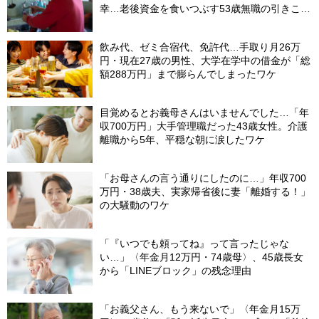
幸…老後資金を食いつぶす53歳無職の引きこも
り息子が、2階の四畳半から〈消えた日〉
飲み代、ゼミ合宿代、免許代…手取り月26万
円・現在27歳の男性、大学在学中の借金が「総
額288万円」まで膨らんでしまったワケ
目覚めるとお義母さんはいませんでした…「年
収700万円」大手管理職だった43歳女性。介護
離職から5年、平穏な朝に涙したワケ
「お母さんの言う通りにしたのに…」年収700
万円・38歳夫、実家帰省後に妻「離婚する！」
の大騒動のワケ
「『いつでも頼ってね』って言ったじゃな
い…」〈年金月12万円・74歳母〉、45歳長女
から「LINEブロック」の残念理由
「お義父さん、もう来ないで」〈年金月15万