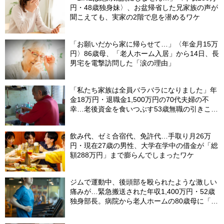
円・48歳独身妹〉、お盆帰省した兄家族の声が
聞こえても、実家の2階で息を潜めるワケ
「お願いだから家に帰らせて…」〈年金月15万
円〉86歳母、「老人ホーム入居」から14日、長
男宅を電撃訪問した「涙の理由」
「私たち家族は全員バラバラになりました」年
金18万円・退職金1,500万円の70代夫婦の不
幸…老後資金を食いつぶす53歳無職の引きこも
り息子が、2階の四畳半から〈消えた日〉
飲み代、ゼミ合宿代、免許代…手取り月26万
円・現在27歳の男性、大学在学中の借金が「総
額288万円」まで膨らんでしまったワケ
ジムで運動中、後頭部を殴られたような激しい
痛みが…緊急搬送された年収1,400万円・52歳
独身部長。病院から老人ホームの80歳母に「お
金貸して」と電話したワケ