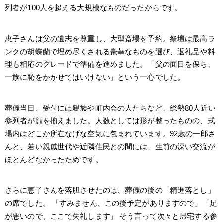
列者が100人を超える大規模なものだったからです。
恵子さんは父の遺志を尊重し、大型斎場を予約。祭壇は最高ラ
ンクの胡蝶蘭で埋め尽くされる豪華なものを選び、返礼品や料
理も相応のグレードで準備を進めました。「父の面目を保ち、
一族に恥をかかせてはいけない」という一心でした。
葬儀当日、受付には親族や町内会の人たちなど、総勢80人近い
参列者が顔を揃えました。人数としては形が整ったものの、式
場内はどこか所在なげな空気に包まれています。92歳の一郎さ
んと、若い親戚世代や近隣住民との間には、生前の深い交流が
ほとんどなかったためです。
さらに恵子さんを落胆させたのは、葬儀の後の「精進落とし」
の席でした。 「すみません、この後予定がありますので」「足
が悪いので、ここで失礼します」 そう言って次々と帰宅する参