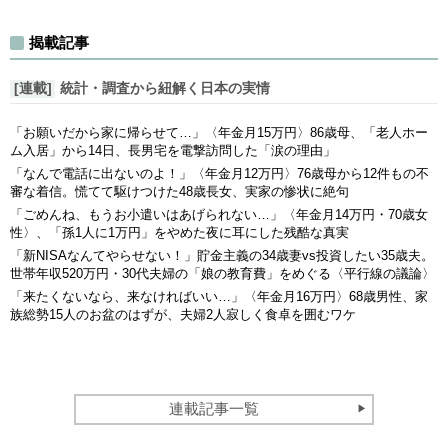
揭載記事
[連載]
統計・調査から紐解く日本の実情
「お願いだから家に帰らせて…」〈年金月15万円〉86歳母、「老人ホー
ム入居」から14日、長男宅を電撃訪問した「涙の理由」
「なんで電話に出ないのよ！」〈年金月12万円〉76歳母から12件もの不
審な着信。慌てて駆けつけた48歳長女、実家の惨状に絶句
「ごめんね、もうお小遣いはあげられない…」〈年金月14万円・70歳女
性〉、「孫1人に1万円」をやめた夜に耳にした残酷な真実
「新NISAなんてやらせない！」貯金主義の34歳妻vs投資したい35歳夫。
世帯年収520万円・30代夫婦の「娘の教育費」をめぐる〈平行線の議論〉
「来たくないなら、来なければいい…」〈年金月16万円〉68歳男性、家
族総勢15人のお盆のはずが、夫婦2人寂しく食卓を囲むワケ
連載記事一覧