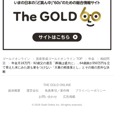
ゴールドオンライン
資産形成ゴールドオンライン TOP
年金
相続問
題
年金月18万円・92歳父の遺言「葬儀は盛大に」…64歳娘が350万円を立
て替えた末にみた誰も箸をつけない「大量の精進落とし」とその後の意外な決
断
THE GOLD ONLINE
媒体概要
運営会社
免責事項／著作権
プライバシーポリシー
お問い合わせ
広告掲載
© 2026 Gold Online Inc. All rights reserved.