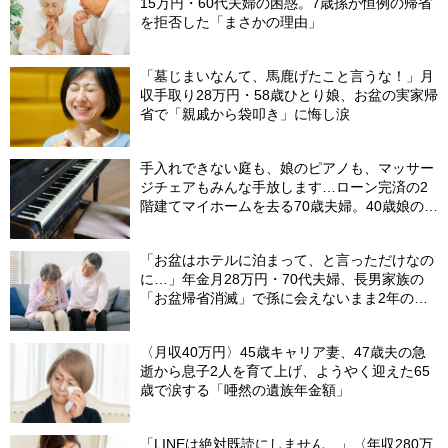
15万円・60代夫婦の困惑。7歳孫が恒例の帰省
を拒否した「まさかの理由」
「墓じまいなんて、馬鹿げたこと言うな！」月
収手取り28万円・58歳ひとり娘、お盆の実家帰
省で「親戚から袋叩き」に悔し涙
手入れできない庭も、娘のピアノも、マッサー
ジチェアもみんな手放します…ローン完済の2
階建てマイホームを去る70歳夫婦。40歳娘の提
案で、老後にあえて“手狭な賃貸”を選んだ理由
【FPが解説】
「お盆はホテルに泊まって、と言っただけなの
に…」年金月28万円・70代夫婦、長男家族の
「お盆帰省消滅」で孫に会えないまま2年の歳
月
〈月収40万円〉45歳キャリア妻、47歳夫の急
逝から息子2人を育て上げ、ようやく迎えた65
歳で涙する「唖然の遺族年金額」
「LINEは絶対既読にしません…」〈年収280万