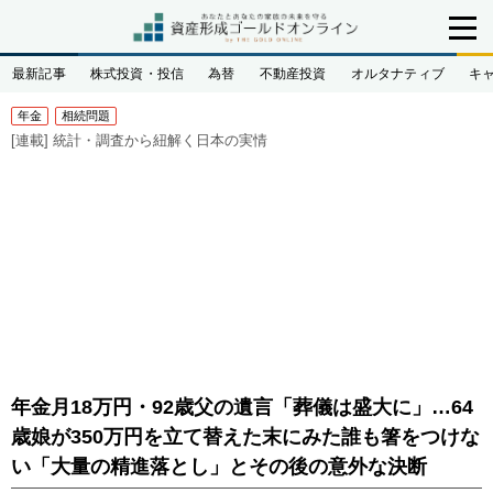
最新記事
株式投資・投信
為替
不動産投資
オルタナティブ
キ
年金
相続問題
[連載]
統計・調査から紐解く日本の実情
年金月18万円・92歳父の遺言「葬儀は盛大に」…64
歳娘が350万円を立て替えた末にみた誰も箸をつけな
い「大量の精進落とし」とその後の意外な決断