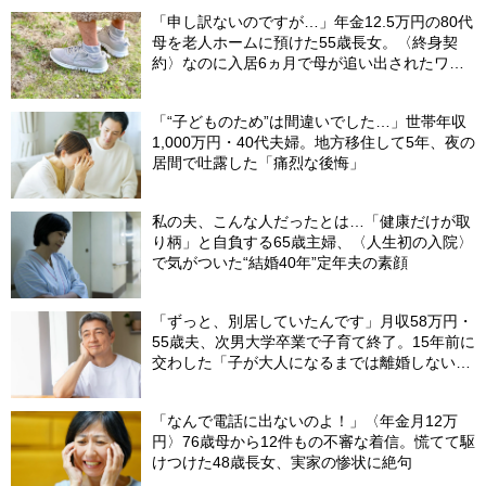
「申し訳ないのですが…」年金12.5万円の80代
母を老人ホームに預けた55歳長女。〈終身契
約〉なのに入居6ヵ月で母が追い出されたワ
ケ…施設職員が言いにくそうに告げたひと言
【社労士FPが解説】
「“子どものため”は間違いでした…」世帯年収
1,000万円・40代夫婦。地方移住して5年、夜の
居間で吐露した「痛烈な後悔」
私の夫、こんな人だったとは…「健康だけが取
り柄」と自負する65歳主婦、〈人生初の入院〉
で気がついた“結婚40年”定年夫の素顔
「ずっと、別居していたんです」月収58万円・
55歳夫、次男大学卒業で子育て終了。15年前に
交わした「子が大人になるまでは離婚しない」
という約束の“意外な結末”
「なんで電話に出ないのよ！」〈年金月12万
円〉76歳母から12件もの不審な着信。慌てて駆
けつけた48歳長女、実家の惨状に絶句