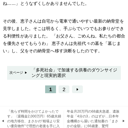
ね……」とうなずくしかありませんでした。
その後、恵子さんは自宅から電車で通いやすい最新の納骨堂を
見学しました。そこは明るく、手ぶらでいつでもお参りができ
る利便性がありました。 「お父さん、ごめんね。私たちの都合
を優先させてもらうわ」 恵子さんは先祖代々の墓を「墓じま
い」し、父をその納骨堂へ移す決断をしたのです。
「多死社会」で加速する供養のダウンサイジ
次ページ
ングと現実的選択
1
2
「焦らず時間をかけてよかったで
年金月20万円の68歳夫急逝、遺族
す」〈退職金2,000万円〉65歳夫婦
年金「4分の3」のはずが…日本年
の地方移住、まさかの“相場より安
金機構から届いた通知書の「まさ
い優良物件”で理想の老後を手に入
かの金額」に66歳妻、驚愕