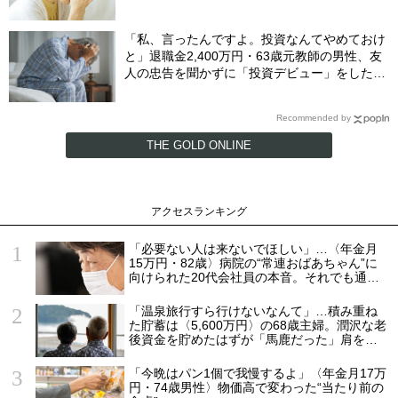
「私、言ったんですよ。投資なんてやめておけ
と」退職金2,400万円・63歳元教師の男性、友
人の忠告を聞かずに「投資デビュー」をした衝
撃末路
Recommended by
THE GOLD ONLINE
アクセスランキング
「必要ない人は来ないでほしい」…〈年金月
15万円・82歳〉病院の“常連おばあちゃん”に
向けられた20代会社員の本音。それでも通い
続ける理由
「温泉旅行すら行けないなんて」…積み重ね
た貯蓄は〈5,600万円〉の68歳主婦。潤沢な老
後資金を貯めたはずが「馬鹿だった」肩を落
とす理由
「今晩はパン1個で我慢するよ」〈年金月17万
円・74歳男性〉物価高で変わった“当たり前の