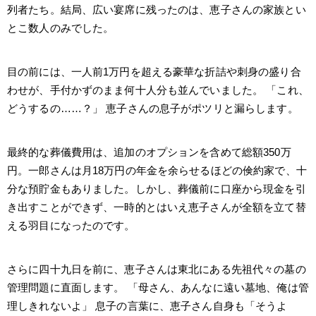
列者たち。結局、広い宴席に残ったのは、恵子さんの家族とい
とこ数人のみでした。
目の前には、一人前1万円を超える豪華な折詰や刺身の盛り合
わせが、手付かずのまま何十人分も並んでいました。 「これ、
どうするの……？」 恵子さんの息子がポツリと漏らします。
最終的な葬儀費用は、追加のオプションを含めて総額350万
円。一郎さんは月18万円の年金を余らせるほどの倹約家で、十
分な預貯金もありました。しかし、葬儀前に口座から現金を引
き出すことができず、一時的とはいえ恵子さんが全額を立て替
える羽目になったのです。
さらに四十九日を前に、恵子さんは東北にある先祖代々の墓の
管理問題に直面します。 「母さん、あんなに遠い墓地、俺は管
理しきれないよ」 息子の言葉に、恵子さん自身も「そうよ