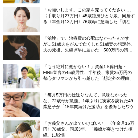
「お願いします。この家を売ってください…」
〈手取り月27万円〉45歳独身ひとり娘、同居す
る〈年金月13万円〉76歳母に懇願した「切ない
理由」
「治験」で、治療費の心配はなかったんです
が…51歳夫をがんで亡くした51歳妻の想定外。
夫の死後、矢継ぎ早に届いた「500万円の請求
書」【FPが解説】
「もう絶対に働かない！」資産1.5億円超・
FIRE宣言の45歳男性、半年後、家賃25万円の
都心タワマンから引っ越した「想定外の理由」
「毎月5万円の仕送りなんて、意味なかった
な」72歳母が急逝。1年ぶりに実家を訪れた49
歳息子が「15年間続けた援助」を後悔したワケ
「お義父さんが出ていけばいい」〈年金月15万
円〉78歳父、同居3年、「義娘が突きつけた拒
絶」に戦慄