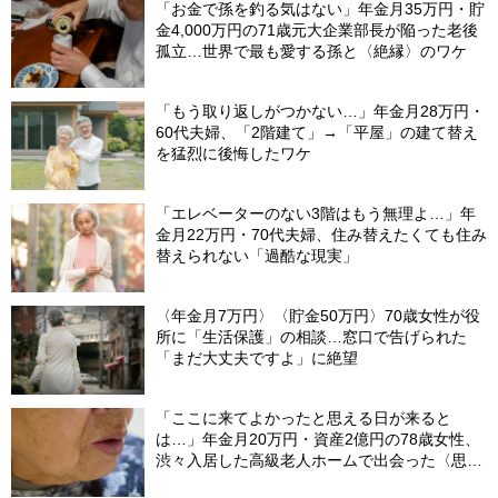
「お金で孫を釣る気はない」年金月35万円・貯
金4,000万円の71歳元大企業部長が陥った老後
孤立…世界で最も愛する孫と〈絶縁〉のワケ
「もう取り返しがつかない…」年金月28万円・
60代夫婦、「2階建て」→「平屋」の建て替え
を猛烈に後悔したワケ
「エレベーターのない3階はもう無理よ…」年
金月22万円・70代夫婦、住み替えたくても住み
替えられない「過酷な現実」
〈年金月7万円〉〈貯金50万円〉70歳女性が役
所に「生活保護」の相談…窓口で告げられた
「まだ大丈夫ですよ」に絶望
「ここに来てよかったと思える日が来ると
は…」年金月20万円・資産2億円の78歳女性、
渋々入居した高級老人ホームで出会った〈思わ
ぬ縁〉