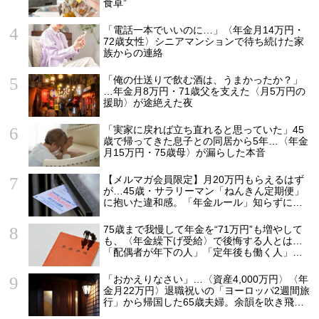
食卓”
「電話一本でいいのに…」〈年金月14万円・
72歳女性〉シニアマンションで待ち続けた家
族からの連絡
「俺の仕送りで飲む酒は、うまかったか？」
…年金月8万円・71歳父を支えた〈月5万円の
援助〉が途絶えた夜
「実家に戻れば立ち直れると思っていた」45
歳で帰ってきた息子との同居から5年…〈年金
月15万円・75歳母〉が漏らした本音
【メルマガ会員限定】月20万円もらえるはず
が…45歳・サラリーマン「ねんきん定期便」
に抱いた違和感。「年金ルール」知らずにそ
のまま20年…65歳で受け取ることになる年金
額に唖然「何かの間違いでは？」
75歳まで我慢して年金を“71万円”も増やして
も、〈年金繰下げ受給〉で後悔する人とは…
「配偶者が年下の人」「定年後も働く人」
「特別な年金を受け取れる人」【CFPが解
説】
「おかえりなさい」…〈資産4,000万円〉〈年
金月22万円〉退職祝いの「ヨーロッパ2週間旅
行」から帰国した65歳夫婦。余韻を吹き飛ば
した“破綻の影”