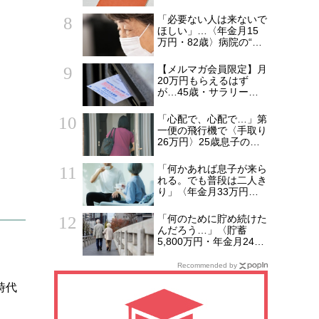
で後悔する人とは…「配
偶者が年下の人」「定年
「必要ない人は来ないで
後も働く人」「特別な年
ほしい」…〈年金月15
金を受け取れる人」
万円・82歳〉病院の“常
【CFPが解説】
連おばあちゃん”に向け
られた20代会社員の本
【メルマガ会員限定】月
音。それでも通い続ける
20万円もらえるはず
理由
が…45歳・サラリーマ
ン「ねんきん定期便」に
抱いた違和感。「年金ル
「心配で、心配で…」第
ール」知らずにそのまま
一便の飛行機で〈手取り
20年…65歳で受け取る
26万円〉25歳息子のア
ことになる年金額に唖然
パートに駆けつけた55
「何かの間違いでは？」
歳母。待ち受けてい
「何かあれば息子が来ら
た“悲しい結末”【CFPの
れる。でも普段は二人き
助言】
り」〈年金月33万円・
貯蓄5,000万円〉70代夫
婦、戸建てを手放して選
「何のために貯め続けた
んだ“ちょうどいい距離”
んだろう…」〈貯蓄
5,800万円・年金月24万
円〉68歳夫婦、老後に
押し寄せた“空っぽの毎
Recommended by
日”
時代