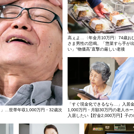
高ぇよ…〈年金月10万円〉74歳お
さま男性の悲鳴。「惣菜すら手が
い」“物価高”直撃の厳しい老後
「すぐ現金化できるなら…」入居
」…世帯年収1,000万円・32歳次
1,000万円・月額30万円の老人ホ
入居したい【貯金2,000万円】子の
い84歳叔母の危うい決断。55歳甥
で〈叔母の自宅マンション〉が1億
売れたワケ