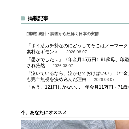
揭載記事
[連載]
統計・調査から紐解く日本の実情
「ポイ活ガチ勢なのにどうしてそこはノーマーク
素朴なギモン＞
2026.08.07
「愚かでした…」〈年金月15万円〉81歳母、印
され茫然
2026.08.07
「泣いているなら、泣かせておけばいい」〈年金月
も完全無視を決め込んだ理由
2026.08.07
「もう、121円しかない…」年金月11万円・7
2026.08.07
「郊外の4LDK庭付き一軒家」を購入した世帯年収
ておけば…」と頭を抱えたワケ
2026.08.07
今、あなたにオススメ