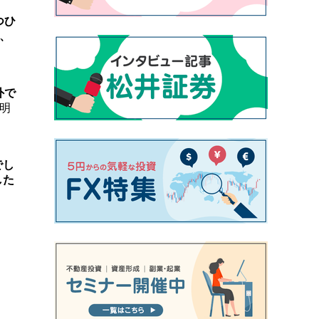
つひ
、
外で
明
でし
した