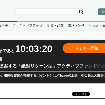
会
タナティブ
キャリアアップ
副業・起業
資格・語学
ヘルス・
10:03:19
セミナー詳細
まであと
teが提案する「絶対リターン型」アクティブファンドの
が注視するポイントとは／SpaceX上場、次なる巨大市場は「宇宙!