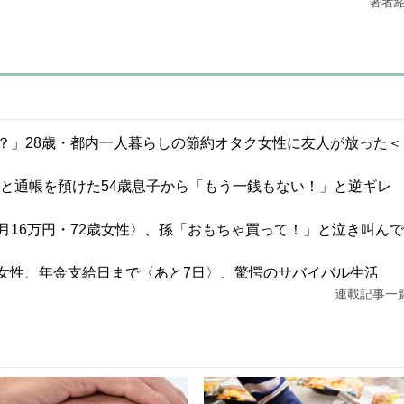
著者
？」28歳・都内一人暮らしの節約オタク女性に友人が放った＜
鑑と通帳を預けた54歳息子から「もう一銭もない！」と逆ギレ
16万円・72歳女性〉、孫「おもちゃ買って！」と泣き叫んで
1歳女性、年金支給日まで〈あと7日〉、驚愕のサバイバル生活
連載記事一
1,100万円・30代夫婦の誤算。5年後、「都心のタワマンにし