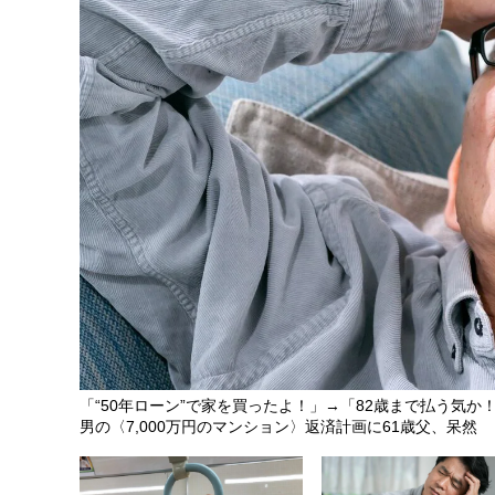
「“50年ローン”で家を買ったよ！」→「82歳まで払う気か！
男の〈7,000万円のマンション〉返済計画に61歳父、呆然