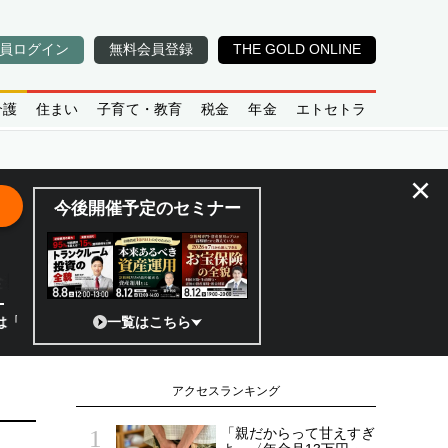
員ログイン
無料会員登録
THE GOLD ONLINE
介護
住まい
子育て・教育
税金
年金
エトセトラ
×
今後開催予定のセミナー
全貌
?」 日本の宇宙ベンチャーのココがスゴイ！／補助金から実需へ、知られ
一覧はこちら
アクセスランキング
「親だからって甘えすぎ