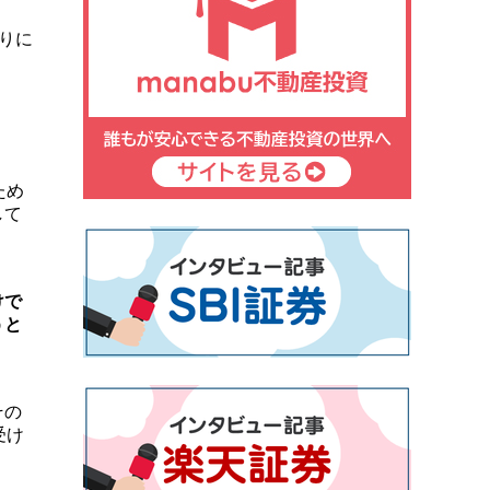
りに
ため
して
けで
うと
その
受け