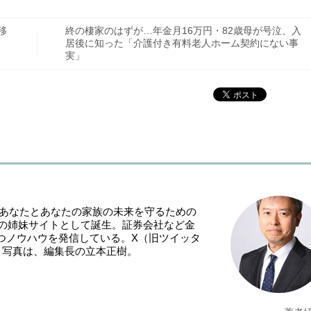
移
終の棲家のはずが…年金月16万円・82歳母が号泣、入
居後に知った「介護付き有料老人ホーム契約にない事
実」
「あなたとあなたの家族の未来を守るための
NE』の姉妹サイトとして誕生。証券会社など金
つノウハウを発信している。X（旧ツイッタ
。写真は、編集長の立本正樹。