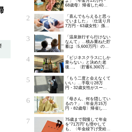
よ」〈年金月13万円・
68歳母〉帰省した40歳
婦
長男に告げた「もう実家
には泊めない」
「喜んでもらえると思っ
ていました」〈仕送り月
7万円・63歳女性〉孫へ
のプレゼントがきっかけ
で崩れた親子関係
「温泉旅行すら行けない
なんて」…積み重ねた貯
要
蓄は〈5,600万円〉の68
歳主婦。潤沢な老後資金
を貯めたはずが「馬鹿だ
「ビジネスクラスにしか
った」肩を落とす理由
乗らない」と決めた老
後…。〈貯蓄6,300万
円・69歳元会社員〉帰
国後に募った後悔
「もう二度と会えなくて
いい」…手取り28万
円・32歳女性がスーツ
ケース片手に実家を飛び
出した日。きっかけは
「母さん、何を隠してい
66歳母の「背筋の凍る
るの？」〈年金月15万
一言」
円・82歳母〉帰省した
53歳息子が見逃せなか
った変化
75歳まで我慢して年金
を“71万円”も増やして
も、〈年金繰下げ受給〉