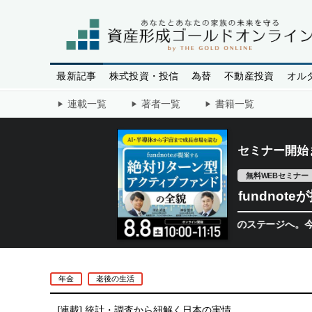
最新記事
株式投資・投信
為替
不動産投資
オル
連載一覧
著者一覧
書籍一覧
セミナー開始
無料WEBセミナー
fundno
半導体相場は次のステージへ。今、機関投資家
年金
老後の生活
[連載]
統計・調査から紐解く日本の実情