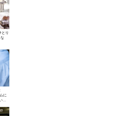
ひとり
出な
金
ームに
いな
の介入
円で