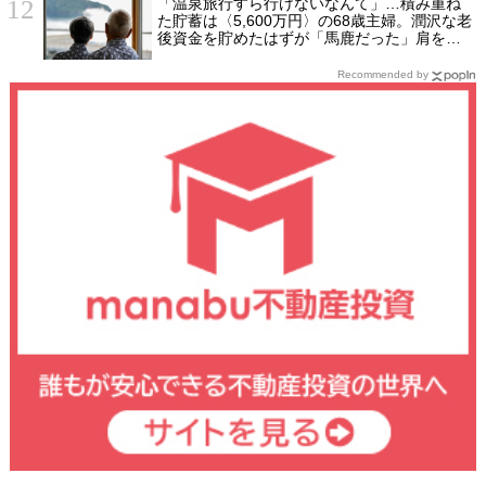
「温泉旅行すら行けないなんて」…積み重ね
た貯蓄は〈5,600万円〉の68歳主婦。潤沢な老
後資金を貯めたはずが「馬鹿だった」肩を落
とす理由
Recommended by