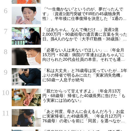
「“一生働かない”というのが、夢だったんで
す」〈資産1億円突破でFIREの45歳独身男
性〉、半年後に仕事復帰を決意した「1通の通
知」
「ばあちゃん、なんで俺だけ…」資産1億
2,000万円・90歳祖母の遺言書に言葉を失った
日。孫4人のなかで〈大手IT勤務・38歳孫〉だ
けが遺産相続から除外されたワケ【弁護士が
解説】
「必要ない人は来ないでほしい」…〈年金月
15万円・82歳〉病院の“常連おばあちゃん”に
向けられた20代会社員の本音。それでも通い
続ける理由
「私は大丈夫」と76歳母は笑っていたが…1年
ぶりの帰省で明るみに出た「実家消失危機」
に50歳一人息子が絶句
「親だからって甘えすぎよ」〈年金月13万
円・68歳母〉帰省した40歳長男に告げた「も
う実家には泊めない」
「あと何度、母さんに会えるんだろう」お盆
に実家帰省した49歳長男、〈年金月12万円・
76歳母〉の老いを前に「同居」を選べなかっ
た悔恨