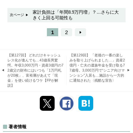
家計負担は「年間8.9万円増」？…さらに大
次ページ
きく上回る可能性も
1
2
【第127回】 どれだけキャッシュ
【第129回】 「老後の一番の楽し
レス化が進んでも…43歳長男驚
みを取り上げられました…」資産2
愕。年収3,000万円・資産3億円の7
億円・亡夫の遺族年金を受け取る7
2歳父の財布にはいつも「1万円札
7歳母。3,000万円で“シニア向けマ
が20枚」、富裕層があえて「現
ンション”入居も…施設から一方的
金」を使い続けるワケ【FPが解
に通知された〈残酷な宣告〉
説】
著者情報