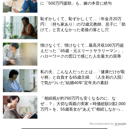
に「500万円援助」も、嫁の本音に絶句
恥ずかしくて、恥ずかしくて…〈年金月20万
円〉〈持ち家あり〉の72歳元教師、息子に「助
けて」と言えなかった老後の落とし穴
情けなくて、情けなくて…最高月収100万円超
えだった「65歳・元エリートサラリーマン」、
ハローワークの窓口で感じた人生最大の屈辱
私の夫、こんな人だったとは…「健康だけが取
り柄」と自負する65歳主婦、〈人生初の入院〉
で気がついた“結婚40年”定年夫の素顔
「相続税が約760万円も安くなるのに、な
ぜ…？」大切な両親の実家＜時価総額1億2,000
万円＞を、55歳長女が"あえて”相続しなかった
ワケ【司法書士が解説】
Recommended by