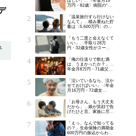
ほしい」…〈年金月15
万円・82歳〉病院の“常
デ
連おばあちゃん”に向け
られた20代会社員の本
「温泉旅行すら行けない
音。それでも通い続ける
なんて」…積み重ねた貯
理由
蓄は〈5,600万円〉の68
歳主婦。潤沢な老後資金
を貯めたはずが「馬鹿だ
「もう二度と会えなくて
った」肩を落とす理由
いい」…手取り28万
れ
円・32歳女性がスーツ
ケース片手に実家を飛び
。
出した日。きっかけは
「俺の仕送りで飲む酒
66歳母の「背筋の凍る
は、うまかったか？」…
一言」
年金月8万円・71歳父を
支えた〈月5万円の援
助〉が途絶えた夜
「泣いているなら、泣か
せておけばいい」〈年金
月16万円・72歳女
性〉、孫「おもちゃ買っ
て！」と泣き叫んでも完
「お母さん、もう大丈夫
全無視を決め込んだ理由
だから」…娘が笑顔で告
げたひと言。家族に尽く
してきた73歳女性が
「孫離れ」を突き付けら
「えっ、なんで知ってる
れた日
の？」生命保険の満期金
600万円の振込からわず