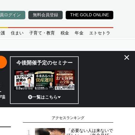
員ログイン
無料会員登録
THE GOLD ONLINE
介護
住まい
子育て・教育
税金
年金
エトセトラ
×
今後開催予定のセミナー
全貌
ンチャーのココがスゴイ！／補助金から実需へ、知られざる宇宙産業の構造
一覧はこちら
アクセスランキング
「必要ない人は来ないで