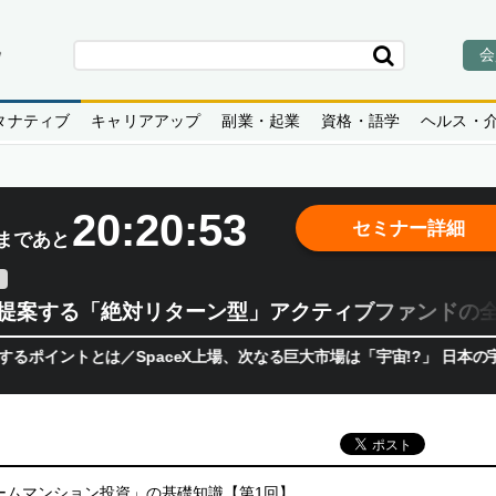
会
タナティブ
キャリアアップ
副業・起業
資格・語学
ヘルス・
20:20:52
セミナー詳細
まであと
teが提案する「絶対リターン型」アクティブファンドの
トとは／SpaceX上場、次なる巨大市場は「宇宙!?」 日本の宇宙ベ
ームマンション投資」の基礎知識【第1回】