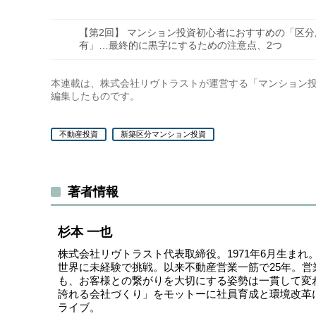
【第2回】 マンション投資初心者におすすめの「区分
有」…最終的に黒字にするための注意点、2つ
本連載は、株式会社リヴトラストが運営する「
マンション投
編集したものです。
不動産投資
新築区分マンション投資
著者情報
杉本 一也
株式会社リヴトラスト代表取締役。1971年6月生ま
世界に未経験で挑戦。以来不動産営業一筋で25年。
も、お客様との繋がりを大切にする姿勢は一貫して変
誇れる会社づくり」をモットーに社員育成と環境改革
ライブ。