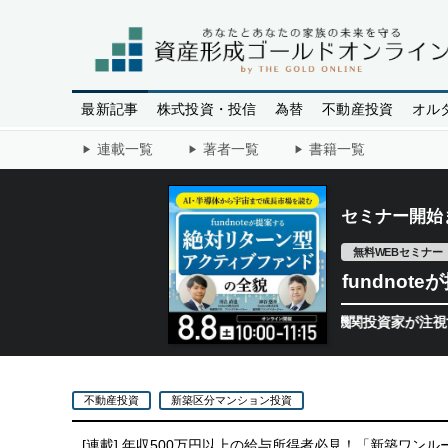
最新記事
株式投資・投信
為替
不動産投資
オル
連載一覧
著者一覧
書籍一覧
セミナー開始
無料WEBセミナー
fundno
半導体相場は次のステージへ。今、機関投資家が注視するポイン
不動産投資
新築区分マンション投資
[連載]
年収500万円以上の給与所得者必見！「新築ワンル