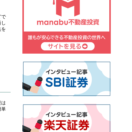
どで
済し
益を
資は
簡単