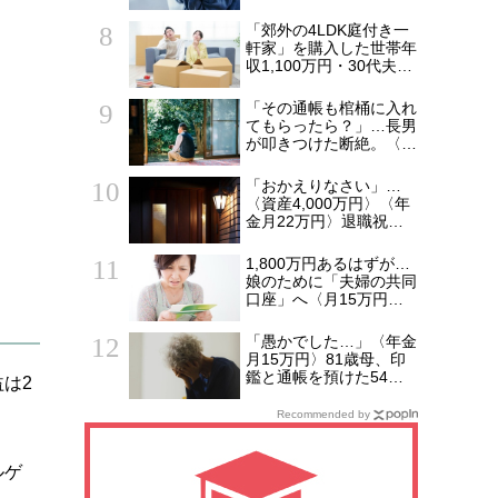
か3時間…67歳独居女性
のもとに銀行からき
「郊外の4LDK庭付き一
た“恐ろしい電話”【FPが
軒家」を購入した世帯年
解説】
収1,100万円・30代夫婦
の誤算。5年後、「都心
のタワマンにしておけ
「その通帳も棺桶に入れ
ば…」と頭を抱えたワケ
てもらったら？」…長男
が叩きつけた断絶。〈資
産8,500万円〉〈年金月
21万円〉77歳男性、潤
「おかえりなさい」…
沢な資産を守り抜い
〈資産4,000万円〉〈年
た“代償”
金月22万円〉退職祝い
の「ヨーロッパ2週間旅
行」から帰国した65歳
1,800万円あるはずが…
夫婦。余韻を吹き飛ばし
娘のために「夫婦の共同
た“破綻の影”
口座」へ〈月15万円〉
貯め続けた41歳妻が
ATMで絶句。夫を問い詰
「愚かでした…」〈年金
め、判明した「消えた教
月15万円〉81歳母、印
育費」の行方
鑑と通帳を預けた54歳
は2
息子から「もう一銭もな
い！」と逆ギレされ茫然
Recommended by
ルゲ